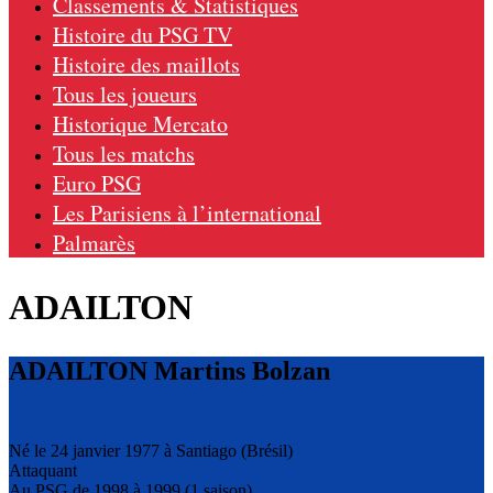
Classements & Statistiques
Histoire du PSG TV
Histoire des maillots
Tous les joueurs
Historique Mercato
Tous les matchs
Euro PSG
Les Parisiens à l’international
Palmarès
ADAILTON
ADAILTON Martins Bolzan
Né le 24 janvier 1977 à Santiago (Brésil)
Attaquant
Au PSG de 1998 à 1999 (1 saison)