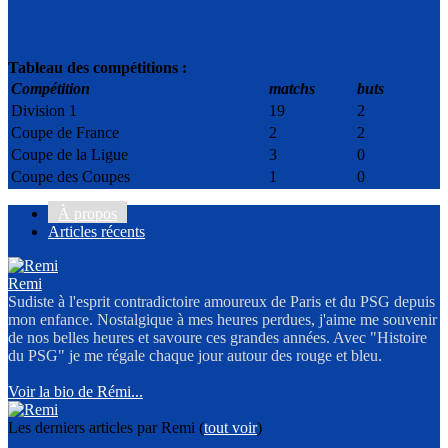
Tableau des compétitions :
Compétition
matchs
buts
Division 1
19
2
Coupe de France
2
2
Coupe de la Ligue
3
0
Coupe des Coupes
1
0
À propos
Articles récents
Remi
Sudiste à l'esprit contradictoire amoureux de Paris et du PSG depuis
mon enfance. Nostalgique à mes heures perdues, j'aime me souvenir
de nos belles heures et savoure ces grandes années. Avec "Histoire
du PSG" je me régale chaque jour autour des rouge et bleu.
Voir la bio de Rémi...
Les derniers articles par Remi
(
tout voir
)