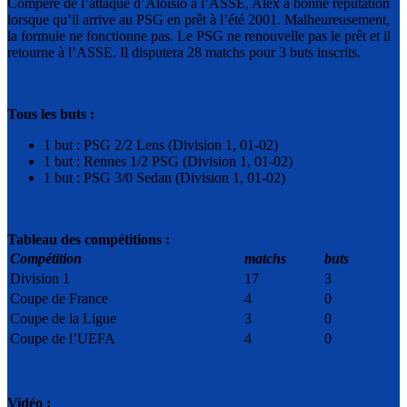
Compère de l’attaque d’Aloisio à l’ASSE, Alex a bonne réputation
lorsque qu’il arrive au PSG en prêt à l’été 2001. Malheureusement,
la formule ne fonctionne pas. Le PSG ne renouvelle pas le prêt et il
retourne à l’ASSE. Il disputera 28 matchs pour 3 buts inscrits.
Tous les buts :
1 but : PSG 2/2 Lens (Division 1, 01-02)
1 but : Rennes 1/2 PSG (Division 1, 01-02)
1 but : PSG 3/0 Sedan (Division 1, 01-02)
Tableau des compétitions :
Compétition
matchs
buts
Division 1
17
3
Coupe de France
4
0
Coupe de la Ligue
3
0
Coupe de l’UEFA
4
0
Vidéo :