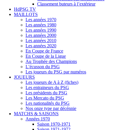
Classement buteurs à l’extérieur
HdPSG TV
MAILLOTS
Les années 1970
Les années 1980
Les années 1990
Les années 2000
Les années 2010
Les années 2020
En Coupe de France
En Coupe de la Ligue
Au Trophée des Champions
L’écusson du PSG
Les joueurs du PSG par numéros
JOUEURS
Les joueurs de A à Z (fiches)
Les entraineurs du PSG
Les présidents du PSG
Les Mercato du PSG
Les nationalités du PSG
Nos onze type par décénnie
MATCHS & SAISONS
Années 1970
Saison 1970-1971
Saison 1971-1972