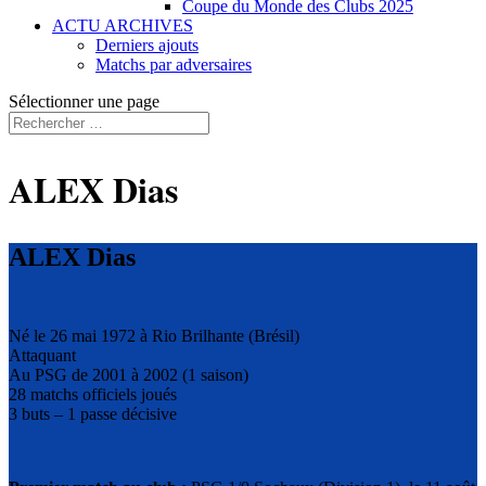
Coupe du Monde des Clubs 2025
ACTU ARCHIVES
Derniers ajouts
Matchs par adversaires
Sélectionner une page
ALEX Dias
ALEX Dias
Né le 26 mai 1972 à Rio Brilhante (Brésil)
Attaquant
Au PSG de 2001 à 2002 (1 saison)
28 matchs officiels joués
3 buts – 1 passe décisive