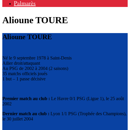
Palmarès
Alioune TOURE
Alioune TOURE
Né le 9 septembre 1978 à Saint-Denis
Ailier droit/attaquant
Au PSG de 2002 à 2004 (2 saisons)
35 matchs officiels joués
1 but – 1 passe décisive
Premier match au club :
Le Havre 0/1 PSG (Ligue 1), le 25 août
2002
Dernier match au club :
Lyon 1/1 PSG (Trophée des Champions),
le 30 juillet 2004