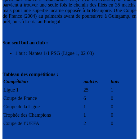
parvient à trouver une seule fois le chemin des filets en 35 matchs,
mais pour une superbe lucarne opposée à la Beaujoire. Une Coupe
de France (2004) au palmarès avant de poursuivre à Guingamp, en
prêt, puis à Leiria au Portugal.
Son seul but au club :
1 but : Nantes 1/1 PSG (Ligue 1, 02-03)
Tableau des compétitions :
Compétition
matchs
buts
Ligue 1
25
1
Coupe de France
6
0
Coupe de la Ligue
1
0
Trophée des Champions
1
0
Coupe de l’UEFA
2
0