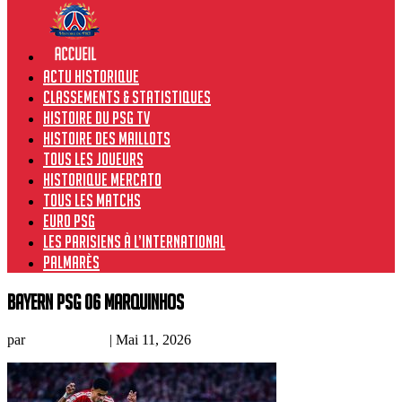
Actu historique
Classements & Statistiques
Histoire du PSG TV
Histoire des maillots
Tous les joueurs
Historique Mercato
Tous les matchs
Euro PSG
Les Parisiens à l’international
Palmarès
bayern PSG 06 marquinhos
par
Prince Owski
|
Mai 11, 2026