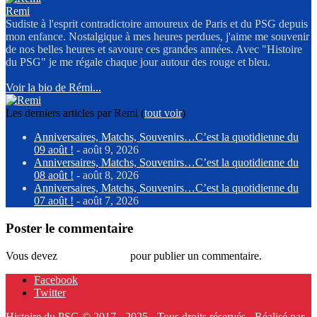
Remi
Sudiste à l'esprit contradictoire amoureux de Paris et du PSG depuis
mon enfance. Nostalgique à mes heures perdues, j'aime me souvenir
de nos belles heures et savoure ces grandes années. Avec "Histoire
du PSG" je me régale chaque jour autour des rouge et bleu.
Voir la bio de Rémi...
Les derniers articles par Remi
(
tout voir
)
Anniversaires, Matchs, Souvenirs…C’est la quotidienne du
09 août !
- août 9, 2026
Anniversaires, Matchs, Souvenirs…C’est la quotidienne du
08 août !
- août 8, 2026
Anniversaires, Matchs, Souvenirs…C’est la quotidienne du
07 août !
- août 7, 2026
Poster le commentaire
Vous devez
vous connecter
pour publier un commentaire.
Facebook
Twitter
Histoire du PSG © 2017 - 2025 - Tous droits réservés - Réalisé par