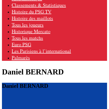
Classements & Statistiques
Histoire du PSG TV
Histoire des maillots
Tous les joueurs
Historique Mercato
Tous les matchs
Euro PSG
Les Parisiens à l’international
Palmarès
Daniel BERNARD
Daniel BERNARD