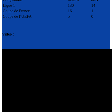
Ligue 1
130
14
Coupe de France
16
1
Coupe de l’UEFA
5
0
Vidéo :