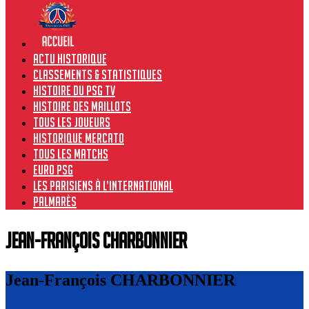
Actu historique
Classements & Statistiques
Histoire du PSG TV
Histoire des maillots
Tous les joueurs
Historique Mercato
Tous les matchs
Euro PSG
Les Parisiens à l’international
Palmarès
Jean-François CHARBONNIER
Jean-François CHARBONNIER