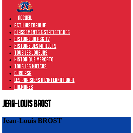
Actu historique
Classements & Statistiques
Histoire du PSG TV
Histoire des maillots
Tous les joueurs
Historique Mercato
Tous les matchs
Euro PSG
Les Parisiens à l’international
Palmarès
Jean-Louis BROST
Jean-Louis BROST