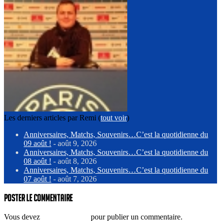
Les derniers articles par Remi
(
tout voir
)
Anniversaires, Matchs, Souvenirs…C’est la quotidienne du
09 août !
- août 9, 2026
Anniversaires, Matchs, Souvenirs…C’est la quotidienne du
08 août !
- août 8, 2026
Anniversaires, Matchs, Souvenirs…C’est la quotidienne du
07 août !
- août 7, 2026
Poster le commentaire
Vous devez
vous connecter
pour publier un commentaire.