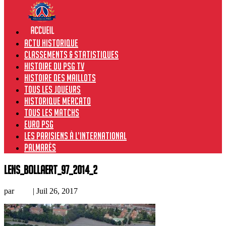
Actu historique
Classements & Statistiques
Histoire du PSG TV
Histoire des maillots
Tous les joueurs
Historique Mercato
Tous les matchs
Euro PSG
Les Parisiens à l’international
Palmarès
lens_bollaert_97_2014_2
par
Loic
|
Juil 26, 2017