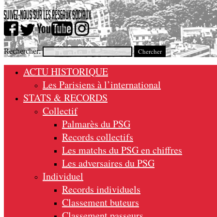
Rechercher:
ACTU HISTORIQUE
Les Parisiens à l’international
STATS & RECORDS
Collectif
Palmarès du PSG
Records collectifs
Les matchs du PSG en chiffres
Les adversaires du PSG
Individuel
Records individuels
Classement buteurs
Classement passeurs