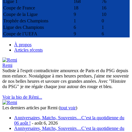
Ligue 1
168
76
Coupe de France
18
16
Coupe de la Ligue
9
10
Trophée des Champions
1
0
Ligue des Champions
6
1
Coupe de l’UEFA
9
6
À propos
Articles récents
Remi
Sudiste à l'esprit contradictoire amoureux de Paris et du PSG depuis
mon enfance. Nostalgique à mes heures perdues, j'aime me souvenir
de nos belles heures et savoure ces grandes années. Avec "Histoire
du PSG" je me régale chaque jour autour des rouge et bleu.
Voir la bio de Rémi...
Les derniers articles par Remi
(
tout voir
)
Anniversaires, Matchs, Souvenirs…C’est la quotidienne du
06 août !
- août 6, 2026
Anniversaires, Matchs, Souvenirs…C’est la quotidienne du