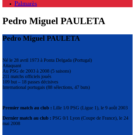
Palmarès
Pedro Miguel PAULETA
Pedro Miguel PAULETA
Né le 28 avril 1973 à Ponta Delgada (Portugal)
Attaquant
Au PSG de 2003 à 2008 (5 saisons)
211 matchs officiels joués
109 but – 18 passes décisives
International portugais (88 sélections, 47 buts)
Premier match au club :
Lille 1/0 PSG (Ligue 1), le 9 août 2003
Dernier match au club :
PSG 0/1 Lyon (Coupe de France), le 24
mai 2008