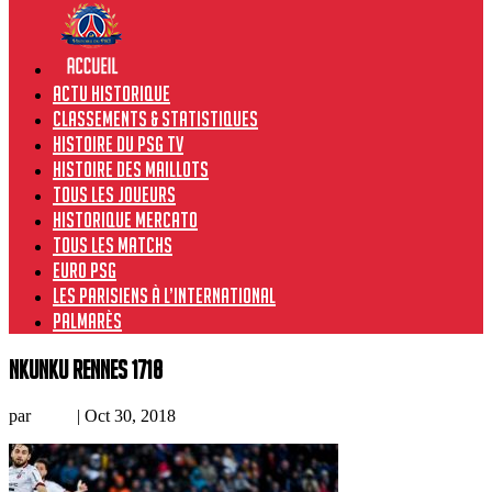
Actu historique
Classements & Statistiques
Histoire du PSG TV
Histoire des maillots
Tous les joueurs
Historique Mercato
Tous les matchs
Euro PSG
Les Parisiens à l’international
Palmarès
nkunku rennes 1718
par
Remi
|
Oct 30, 2018