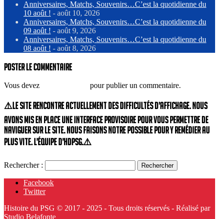
Anniversaires, Matchs, Souvenirs…C’est la quotidienne du
10 août !
- août 10, 2026
Anniversaires, Matchs, Souvenirs…C’est la quotidienne du
09 août !
- août 9, 2026
Anniversaires, Matchs, Souvenirs…C’est la quotidienne du
08 août !
- août 8, 2026
Poster le commentaire
Vous devez
vous connecter
pour publier un commentaire.
⚠️Le site rencontre actuellement des difficultés d’affichage. Nous
avons mis en place une interface provisoire pour vous permettre de
naviguer sur le site. Nous faisons notre possible pour y remédier au
plus vite. L’équipe d’HdPSG.⚠️
Rechercher :
Facebook
Twitter
Histoire du PSG © 2017 - 2025 - Tous droits réservés - Réalisé par
Studio Belafonte