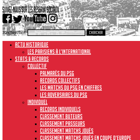
Rechercher:
ACTU HISTORIQUE
Les Parisiens à l’international
STATS & RECORDS
Collectif
Palmarès du PSG
Records collectifs
Les matchs du PSG en chiffres
Les adversaires du PSG
Individuel
Records individuels
Classement buteurs
Classement passeurs
Classement matchs joués
Classement matchs joués en Coupe d’Europe