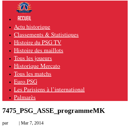
Actu historique
Classements & Statistiques
Histoire du PSG TV
Histoire des maillots
Tous les joueurs
Historique Mercato
Tous les matchs
Euro PSG
Les Parisiens à l’international
Palmarès
7475_PSG_ASSE_programmeMK
par
Loic
|
Mar 7, 2014