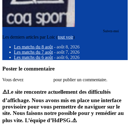
Suivez-moi
Les derniers articles par Loic
(
tout voir
)
Les matchs du 8 août
- août 8, 2026
Les matchs du 7 août
- août 7, 2026
Les matchs du 6 août
- août 6, 2026
Poster le commentaire
Vous devez
vous connecter
pour publier un commentaire.
⚠️Le site rencontre actuellement des difficultés
d’affichage. Nous avons mis en place une interface
provisoire pour vous permettre de naviguer sur le
site. Nous faisons notre possible pour y remédier au
plus vite. L’équipe d’HdPSG.⚠️