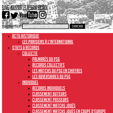
Rechercher:
ACTU HISTORIQUE
Les Parisiens à l’international
STATS & RECORDS
Collectif
Palmarès du PSG
Records collectifs
Les matchs du PSG en chiffres
Les adversaires du PSG
Individuel
Records individuels
Classement buteurs
Classement passeurs
Classement matchs joués
Classement matchs joués en Coupe d’Europe