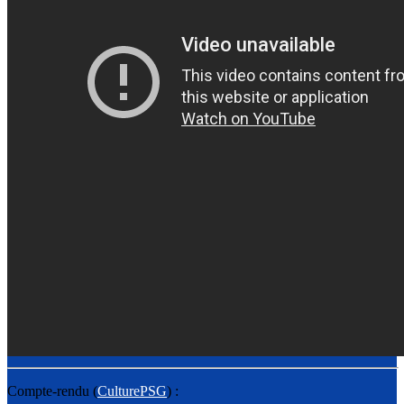
Compte-rendu (
CulturePSG
) :