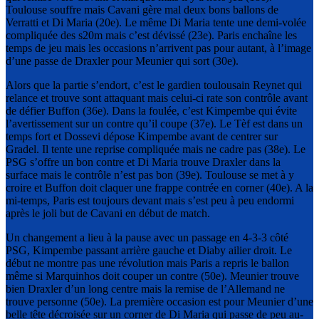
Toulouse souffre mais Cavani gère mal deux bons ballons de
Verratti et Di Maria (20e). Le même Di Maria tente une demi-volée
compliquée des s20m mais c’est dévissé (23e). Paris enchaîne les
temps de jeu mais les occasions n’arrivent pas pour autant, à l’image
d’une passe de Draxler pour Meunier qui sort (30e).
Alors que la partie s’endort, c’est le gardien toulousain Reynet qui
relance et trouve sont attaquant mais celui-ci rate son contrôle avant
de défier Buffon (36e). Dans la foulée, c’est Kimpembe qui évite
l’avertissement sur un contre qu’il coupe (37e). Le Tèf est dans un
temps fort et Dossevi dépose Kimpembe avant de centrer sur
Gradel. Il tente une reprise compliquée mais ne cadre pas (38e). Le
PSG s’offre un bon contre et Di Maria trouve Draxler dans la
surface mais le contrôle n’est pas bon (39e). Toulouse se met à y
croire et Buffon doit claquer une frappe contrée en corner (40e). A la
mi-temps, Paris est toujours devant mais s’est peu à peu endormi
après le joli but de Cavani en début de match.
Un changement a lieu à la pause avec un passage en 4-3-3 côté
PSG, Kimpembe passant arrière gauche et Diaby ailier droit. Le
début ne montre pas une révolution mais Paris a repris le ballon
même si Marquinhos doit couper un contre (50e). Meunier trouve
bien Draxler d’un long centre mais la remise de l’Allemand ne
trouve personne (50e). La première occasion est pour Meunier d’une
belle tête décroisée sur un corner de Di Maria qui passe de peu au-