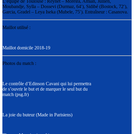
L’équipe de Toulouse : Reynet – Moreira, Amian, Jullien,
Moubandje, Sylla – Dossevi (Durmaz, 64′), Sidibé (Bostock, 72′),
Garcia, Gradel – Leya Iseka (Mubele, 75′). Entraîneur : Casanova.
Maillot utilisé :
Maillot domicile 2018-19
Photos du match :
Le contrôle d’Edinson Cavani qui lui permettra
de s’ouvrir le but et de marquer le seul but du
match (psg.fr)
La joie du buteur (Made in Parisiens)