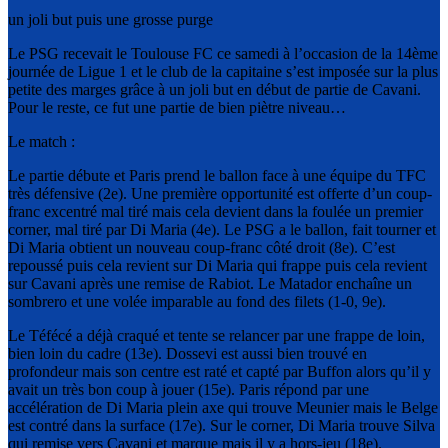
un joli but puis une grosse purge
Le PSG recevait le Toulouse FC ce samedi à l’occasion de la 14ème
journée de Ligue 1 et le club de la capitaine s’est imposée sur la plus
petite des marges grâce à un joli but en début de partie de Cavani.
Pour le reste, ce fut une partie de bien piètre niveau…
Le match :
Le partie débute et Paris prend le ballon face à une équipe du TFC
très défensive (2e). Une première opportunité est offerte d’un coup-
franc excentré mal tiré mais cela devient dans la foulée un premier
corner, mal tiré par Di Maria (4e). Le PSG a le ballon, fait tourner et
Di Maria obtient un nouveau coup-franc côté droit (8e). C’est
repoussé puis cela revient sur Di Maria qui frappe puis cela revient
sur Cavani après une remise de Rabiot. Le Matador enchaîne un
sombrero et une volée imparable au fond des filets (1-0, 9e).
Le Téfécé a déjà craqué et tente se relancer par une frappe de loin,
bien loin du cadre (13e). Dossevi est aussi bien trouvé en
profondeur mais son centre est raté et capté par Buffon alors qu’il y
avait un très bon coup à jouer (15e). Paris répond par une
accélération de Di Maria plein axe qui trouve Meunier mais le Belge
est contré dans la surface (17e). Sur le corner, Di Maria trouve Silva
qui remise vers Cavani et marque mais il y a hors-jeu (18e).