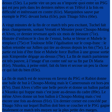
dessus (53e). La partie vire un peu au n’importe quoi entre un PSG
qui est peu près dans les derniers mètres et un Téfécé à la fois en
difficulté et intéressant en contre (61e). Marquinhos sauve par
exemple le PSG devant Iseka (63e), puis Thiago Silva (66e).
A vingt minutes de la fin de ce match très peu excitant, Tuchel fait
deux changements, sortant Verratti et Meunier pour Choupo-Moting
et Alves, ce dernier revenant après six mois de blessure (71e).
Histoire d’enfoncer le clou de l’ennui, Iseka se blesse et Mubele le
remplace (75e) et Toulouse frôle l’égalisation sur le coup-franc : le
ballon retombe sur Jullien qui tire au-dessus depuis les 6m (75e). La
partie est loin d’être finie et Mubele force Buffon à une grosse sortie
puis Kimpembe dégage au-dessus (76e). La fin de match parisienne
est très pauvre, à l’image d’un contre raté sur sa fin par Di Maria
(81e). Nkunku, à peine entré, fait du bien et secoue un peu la chose
ce qui fait du bien (83e).
La fin de match est de nouveau en faveur du PSG et Rabiot donne
une balle de but à Choupo-Moting mais le Camerounais est hors-jeu
(87e). Dani Alves s’offre une belle percée et donne un ballon parfait
à Nkunku qui frappe mais c’est juste au-dessus du cadre (89e). Le
même Alves donne un bon ballon à Choupo-Moting mais c’est
encore une fois au-dessus (91e). Un dernier corner est concédé par
Thiago Silva sur lequel Buffon doit bien se coucher et le PSG gagne
finalement ce match très moyen sur la plus petite des marges.