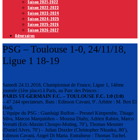
Saison 2021-2022
Saison 2022-2023
Saison 2023-2024
Saison 2024-2025
Saison 2025-2026
Saison 2026-2027
Adversaires
PSG – Toulouse 1-0, 24/11/18,
Ligue 1 18-19
Samedi 24.11.2018, Championnat de France, Ligue 1, 14ème
journée (1ère place) à Paris, au Parc des Princes :
PARIS ST-GERMAIN F.C. – TOULOUSE F.C. 1:0 (1:0)
– 47 244 spectateurs. Buts : Edinson Cavani, 9′. Arbitre : M. Ben El
Hadj.
L’équipe du PSG : Gianluigi Buffon – Presnel Kimpembe, Thiago
Silva, Marcos Marquinhos – Moussa Diaby, Adrien Rabiot, Marco
Verratti (Eric-Maxim Choupo-Moting, 70′), Thomas Meunier
(Daniel Alves, 70′) – Julian Draxler (Christopher Nkunku, 80′),
Edinson Cavani, Angel Di Maria. Entraîneur : Thomas Tuchel.