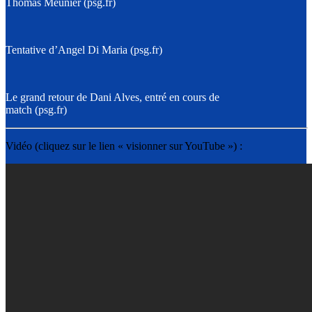
Thomas Meunier (psg.fr)
Tentative d’Angel Di Maria (psg.fr)
Le grand retour de Dani Alves, entré en cours de
match (psg.fr)
Vidéo (cliquez sur le lien « visionner sur YouTube ») :