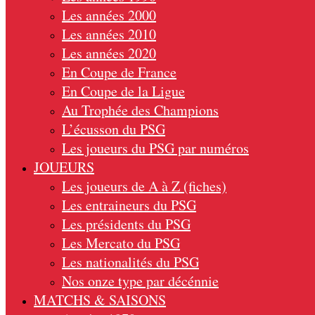
Les années 2000
Les années 2010
Les années 2020
En Coupe de France
En Coupe de la Ligue
Au Trophée des Champions
L’écusson du PSG
Les joueurs du PSG par numéros
JOUEURS
Les joueurs de A à Z (fiches)
Les entraineurs du PSG
Les présidents du PSG
Les Mercato du PSG
Les nationalités du PSG
Nos onze type par décénnie
MATCHS & SAISONS