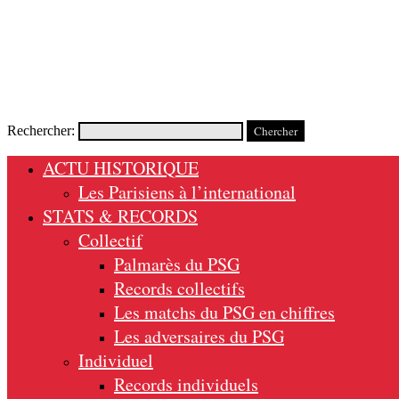
Rechercher:
ACTU HISTORIQUE
Les Parisiens à l’international
STATS & RECORDS
Collectif
Palmarès du PSG
Records collectifs
Les matchs du PSG en chiffres
Les adversaires du PSG
Individuel
Records individuels