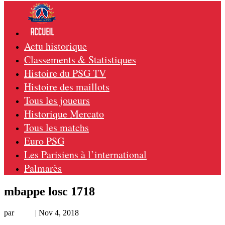
Actu historique
Classements & Statistiques
Histoire du PSG TV
Histoire des maillots
Tous les joueurs
Historique Mercato
Tous les matchs
Euro PSG
Les Parisiens à l’international
Palmarès
mbappe losc 1718
par
Remi
|
Nov 4, 2018