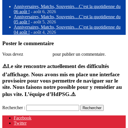
Anniversaires, Matchs, Souvenirs…C’est la quotidienne du
06 août !
- août 6, 2026
Anniversaires, Matchs, Souvenirs…C’est la quotidienne du
05 août !
- août 5, 2026
Anniversaires, Matchs, Souvenirs…C’est la quotidienne du
04 août !
- août 4, 2026
Poster le commentaire
Vous devez
vous connecter
pour publier un commentaire.
⚠️Le site rencontre actuellement des difficultés
d’affichage. Nous avons mis en place une interface
provisoire pour vous permettre de naviguer sur le
site. Nous faisons notre possible pour y remédier au
plus vite. L’équipe d’HdPSG.⚠️
Rechercher :
Facebook
Twitter