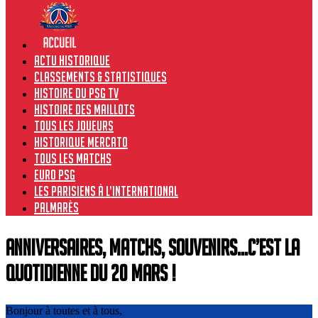
Actu historique
Classements & Statistiques
Histoire du PSG TV
Histoire des maillots
Tous les joueurs
Historique Mercato
Tous les matchs
Euro PSG
Les Parisiens à l’international
Palmarès
Anniversaires, Matchs, Souvenirs…C’est la
quotidienne du 20 mars !
Bonjour à toutes et à tous,