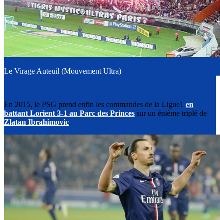
Le Virage Auteuil (Mouvement Ultra)
En 2015, le PSG prend enfin les commandes de la Ligue1
en
battant Lorient 3-1 au Parc des Princes
sur un énième triplé de
Zlatan Ibrahimovic
.