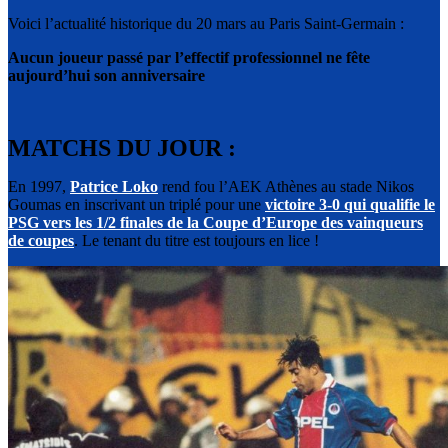
Voici l’actualité historique du 20 mars au Paris Saint-Germain :
Aucun joueur passé par l’effectif professionnel ne fête
aujourd’hui son anniversaire
MATCHS DU JOUR :
En 1997,
Patrice Loko
rend fou l’AEK Athènes au stade Nikos
Goumas en inscrivant un triplé pour une
victoire 3-0 qui qualifie le
PSG vers les 1/2 finales de la Coupe d’Europe des vainqueurs
de coupes
. Le tenant du titre est toujours en lice !