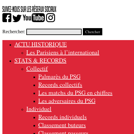
Rechercher:
ACTU HISTORIQUE
Les Parisiens à l’international
STATS & RECORDS
Collectif
Palmarès du PSG
Records collectifs
Les matchs du PSG en chiffres
Les adversaires du PSG
Individuel
Records individuels
Classement buteurs
Classement passeurs