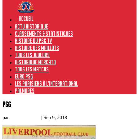
Actu historique
Classements & Statistiques
Histoire du PSG TV
Histoire des maillots
Tous les joueurs
Historique Mercato
Tous les matchs
Euro PSG
Les Parisiens à l’international
Palmarès
PSG
par
Xavier Coulant
|
Sep 9, 2018