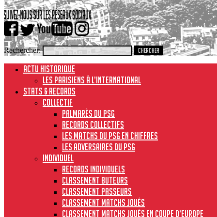
Rechercher:
ACTU HISTORIQUE
Les Parisiens à l’international
STATS & RECORDS
Collectif
Palmarès du PSG
Records collectifs
Les matchs du PSG en chiffres
Les adversaires du PSG
Individuel
Records individuels
Classement buteurs
Classement passeurs
Classement matchs joués
Classement matchs joués en Coupe d’Europe