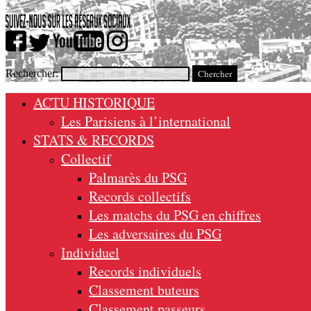
Rechercher:
ACTU HISTORIQUE
Les Parisiens à l’international
STATS & RECORDS
Collectif
Palmarès du PSG
Records collectifs
Les matchs du PSG en chiffres
Les adversaires du PSG
Individuel
Records individuels
Classement buteurs
Classement passeurs