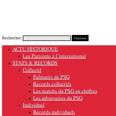
Rechercher:
ACTU HISTORIQUE
Les Parisiens à l’international
STATS & RECORDS
Collectif
Palmarès du PSG
Records collectifs
Les matchs du PSG en chiffres
Les adversaires du PSG
Individuel
Records individuels