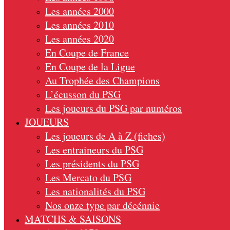
Les années 2000
Les années 2010
Les années 2020
En Coupe de France
En Coupe de la Ligue
Au Trophée des Champions
L’écusson du PSG
Les joueurs du PSG par numéros
JOUEURS
Les joueurs de A à Z (fiches)
Les entraineurs du PSG
Les présidents du PSG
Les Mercato du PSG
Les nationalités du PSG
Nos onze type par décénnie
MATCHS & SAISONS