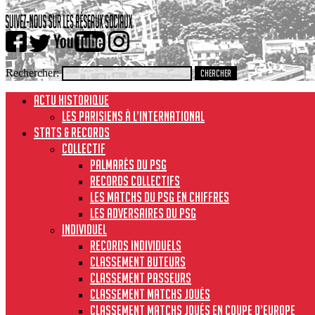
Rechercher:
ACTU HISTORIQUE
Les Parisiens à l’international
STATS & RECORDS
Collectif
Palmarès du PSG
Records collectifs
Les matchs du PSG en chiffres
Les adversaires du PSG
Individuel
Records individuels
Classement buteurs
Classement passeurs
Classement matchs joués
Classement matchs joués en Coupe d’Europe