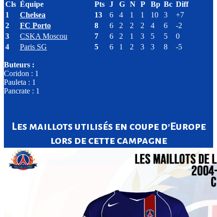
Cls
Équipe
Pts
J
G
N
P
Bp
Bc
Diff
1
Chelsea
13
6
4
1
1
10
3
+7
2
FC Porto
8
6
2
2
2
4
6
-2
3
CSKA Moscou
7
6
2
1
3
5
5
0
4
Paris SG
5
6
1
2
3
3
8
-5
Buteurs :
Coridon : 1
Pauleta : 1
Pancrate : 1
Les maillots utilisés en coupe d’Europe
lors de cette campagne