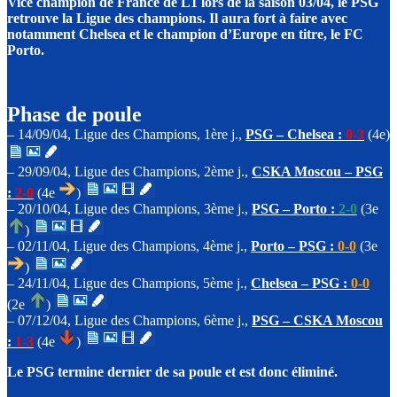
Vice champion de France de
L1
lors de la saison 03/04, le PSG
retrouve la Ligue des champions.
Il aura fort à faire avec
notamment Chelsea et le champion d’Europe en titre, le FC
Porto.
Phase de poule
– 14/09/04, Ligue des Champions, 1ère j.,
PSG – Chelsea :
0-3
(4e)
– 29/09/04, Ligue des Champions, 2ème j.,
CSKA Moscou – PSG
:
2-0
(4e
)
– 20/10/04, Ligue des Champions, 3ème j.,
PSG – Porto :
2-0
(3e
)
– 02/11/04, Ligue des Champions, 4ème j.,
Porto – PSG :
0-0
(3e
)
– 24/11/04, Ligue des Champions, 5ème j.,
Chelsea – PSG :
0-0
(2e
)
– 07/12/04, Ligue des Champions, 6ème j.,
PSG – CSKA Moscou
:
1-3
(4e
)
Le PSG termine dernier de sa poule et est donc éliminé.