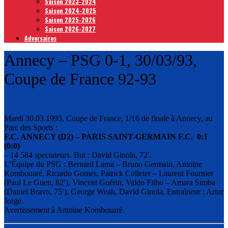
Saison 2023-2024
Saison 2024-2025
Saison 2025-2026
Saison 2026-2027
Adversaires
Annecy – PSG 0-1, 30/03/93,
Coupe de France 92-93
Mardi 30.03.1993, Coupe de France, 1/16 de finale à Annecy, au
Parc des Sports :
F.C. ANNECY (D2) – PARIS SAINT-GERMAIN F.C. 0:1
(0:0)
– 14 584 spectateurs. But : David Ginola, 72′.
L’Équipe du PSG : Bernard Lama – Bruno Germain, Antoine
Kombouaré, Ricardo Gomes, Patrick Colleter – Laurent Fournier
(Paul Le Guen, 82′), Vincent Guérin, Valdo Filho – Amara Simba
(Daniel Bravo, 75′), George Weah, David Ginola. Entraîneur : Artur
Jorge.
Avertissement à Antoine Kombouaré.