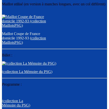
Maillot utilisé (en version à manches longues, avec un col différent)
:
Maillot Coupe de France
domicile 1992-93 (
collection
MaillotsPSG
)
Billet :
(
collection La Mémoire du PSG
)
Programme :
(
collection La
Mémoire du PSG
)