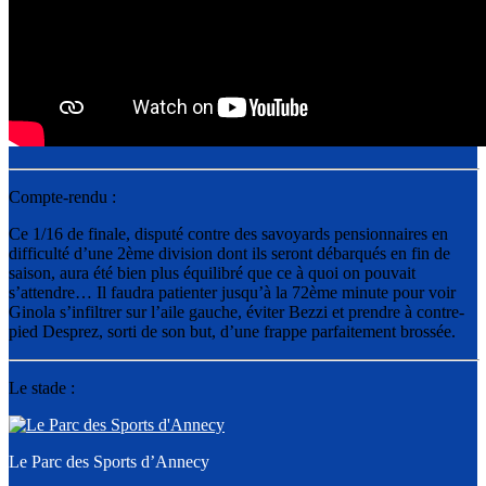
Compte-rendu :
Ce 1/16 de finale, disputé contre des savoyards pensionnaires en
difficulté d’une 2ème division dont ils seront débarqués en fin de
saison, aura été bien plus équilibré que ce à quoi on pouvait
s’attendre… Il faudra patienter jusqu’à la 72ème minute pour voir
Ginola s’infiltrer sur l’aile gauche, éviter Bezzi et prendre à contre-
pied Desprez, sorti de son but, d’une frappe parfaitement brossée.
Le stade :
Le Parc des Sports d’Annecy