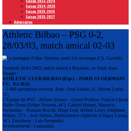
Saison 2023-2024
Saison 2024-2025
Saison 2025-2026
Saison 2026-2027
Adversaires
Athletic Bilbao – PSG 0-2,
28/03/03, match amical 02-03
Vendredi 28.03.2003, match amical à Bayonne, au Stade Jean-
Dauger :
ATHLETIC CLUB BILBAO (Esp.) – PARIS ST-GERMAIN
F.C. 0:2 (0:2)
– 5 000 spectateurs environ. Buts : José Aloísio, 6′, Jérôme Leroy,
31′.
L’Équipe du PSG : Jérôme Alonzo – Lionel Potillon, Francis Llacer,
Didier Domi (Felipe Teixeira, 46′), Gabriel Heinze, Mauricio
Pochettino – Romain Rocchi, Hugo Leal, Jérôme Leroy (Stéphane
Pédron, 55′) – José Aloísio, Bartholomew Ogbeche (Chiguy Lucau,
56′). Entraîneur : Luis Fernandez.
Avertissements : Larrazabal.