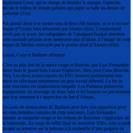
finalement Leroy qui se charge de doubler la marque. Ogbeche
décale le milieu de terrain parisien qui pique sa balle au-dessus de
Lafuente (31e).
Pas grand chose à se mettre sous la dent côté basque, si ce n’est une
frappe d’Urzaiz bien détournée par Alonzo (42e). Certainement
vexés par ce score, les coéquipiers de l’attaquant basque abordent
cette seconde période avec nettement plus d’allant, à l’image de cette
frappe de Merino renvoyée par le poteau droit d’Alonzo (65e).
Lucau, Cana et Badiane débutent
C’est au plus fort de la marée rouge et blanche, que Luis Fernandez
lance dans le grand bain Lucau (Ogbeche, 56e), puis Cana (Rocchi,
70e). Les deux jeunes espoirs du PSG tiennent parfaitement leur
place en effectuant notamment un gros travail défensif. La fin de
cette rencontre est relativement insipide. Les Parisiens préservent
logiquement cet avantage de deux buts et les basques ne parviennent
que trop rarement à s’approcher du but d’Alonzo.
Le score en restera donc là. Badiane peut faire son apparition pour
les cinq dernières minutes de cette rencontre, Luis Fernandez
rajuster sa casquette rouge et les enfants de Bayonne s’approcher de
la balustrade. Au coup de sifflet final de monsieur Viléo, tout ce petit
monde se retrouve sur la pelouse à la recherche d’une poignée de