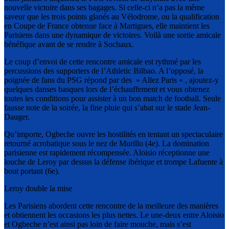
nouvelle victoire dans ses bagages. Si celle-ci n’a pas la même
saveur que les trois points glanés au Vélodrome, ou la qualification
en Coupe de France obtenue face à Martigues, elle maintient les
Parisiens dans une dynamique de victoires. Voilà une sortie amicale
bénéfique avant de se rendre à Sochaux.
Le coup d’envoi de cette rencontre amicale est rythmé par les
percussions des supporters de l’Athletic Bilbao. A l’opposé, la
poignée de fans du PSG répond par des » Allez Paris « , ajoutez-y
quelques danses basques lors de l’échauffement et vous obtenez
toutes les conditions pour assister à un bon match de football. Seule
fausse note de la soirée, la fine pluie qui s’abat sur le stade Jean-
Dauger.
Qu’importe, Ogbeche ouvre les hostilités en tentant un spectaculaire
retourné acrobatique sous le nez de Murillo (4e). La domination
parisienne est rapidement récompensée. Aloisio réceptionne une
louche de Leroy par dessus la défense ibérique et trompe Lafuente à
bout portant (6e).
Leroy double la mise
Les Parisiens abordent cette rencontre de la meilleure des manières
et obtiennent les occasions les plus nettes. Le une-deux entre Aloisio
et Ogbeche n’est ainsi pas loin de faire mouche, mais s’est