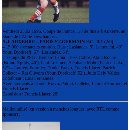
Vendredi 23.02.1996, Coupe de France, 1/8 de finale à Auxerre, au
Stade de l’Abbé-Deschamps :
A.J. AUXERRE – PARIS ST-GERMAIN F.C. 3:1 (2:0)
– 15 000 spectateurs environ. Buts : Laslandes, 5′, Lamouchi, 43′ ;
Youri Djorkaeff, 57′, Laslandes, 64′.
L’Équipe du PSG : Bernard Lama – José Cobos, Alain Roche
(Bruno Ngotty, 46′), Paul Le Guen, Stéphane Mahé (Patrice Loko,
52′) – Laurent Fournier, Daniel Bravo, Francis Llacer, Patrick
Colleter – Raï Oliveira (Youri Djorkaeff, 52′), Julio Dely Valdés.
Entraîneur : Luis Fernandez.
Avertissements à Daniel Bravo, Patrick Colleter, Laurent Fournier et
Francis Llacer.
Expulsion : Francis Llacer, 28′.
Maillot utilisé (en version à manches longues, avec RTL comme
sponsor) :