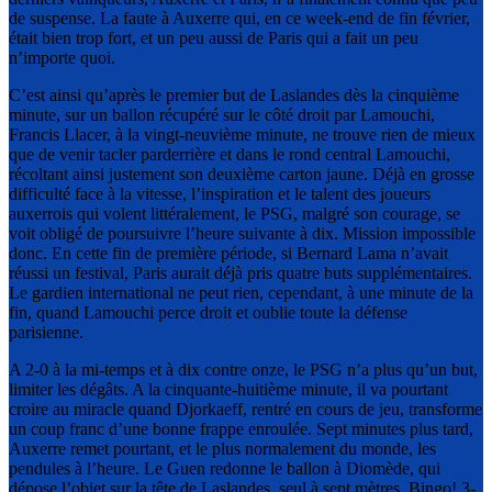
de suspense. La faute à Auxerre qui, en ce week-end de fin février,
était bien trop fort, et un peu aussi de Paris qui a fait un peu
n’importe quoi.
C’est ainsi qu’après le premier but de Laslandes dès la cinquième
minute, sur un ballon récupéré sur le côté droit par Lamouchi,
Francis Llacer, à la vingt-neuvième minute, ne trouve rien de mieux
que de venir tacler parderrière et dans le rond central Lamouchi,
récoltant ainsi justement son deuxième carton jaune. Déjà en grosse
difficulté face à la vitesse, l’inspiration et le talent des joueurs
auxerrois qui volent littéralement, le PSG, malgré son courage, se
voit obligé de poursuivre l’heure suivante à dix. Mission impossible
donc. En cette fin de première période, si Bernard Lama n’avait
réussi un festival, Paris aurait déjà pris quatre buts supplémentaires.
Le gardien international ne peut rien, cependant, à une minute de la
fin, quand Lamouchi perce droit et oublie toute la défense
parisienne.
A 2-0 à la mi-temps et à dix contre onze, le PSG n’a plus qu’un but,
limiter les dégâts. A la cinquante-huitième minute, il va pourtant
croire au miracle quand Djorkaeff, rentré en cours de jeu, transforme
un coup franc d’une bonne frappe enroulée. Sept minutes plus tard,
Auxerre remet pourtant, et le plus normalement du monde, les
pendules à l’heure. Le Guen redonne le ballon à Diomède, qui
dépose l’objet sur la tête de Laslandes, seul à sept mètres. Bingo! 3-