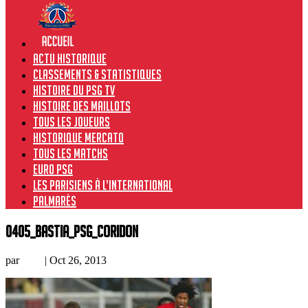
Actu historique
Classements & Statistiques
Histoire du PSG TV
Histoire des maillots
Tous les joueurs
Historique Mercato
Tous les matchs
Euro PSG
Les Parisiens à l’international
Palmarès
0405_Bastia_PSG_Coridon
par
Loic
|
Oct 26, 2013