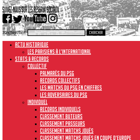
Rechercher:
ACTU HISTORIQUE
Les Parisiens à l’international
STATS & RECORDS
Collectif
Palmarès du PSG
Records collectifs
Les matchs du PSG en chiffres
Les adversaires du PSG
Individuel
Records individuels
Classement buteurs
Classement passeurs
Classement matchs joués
Classement matchs joués en Coupe d’Europe