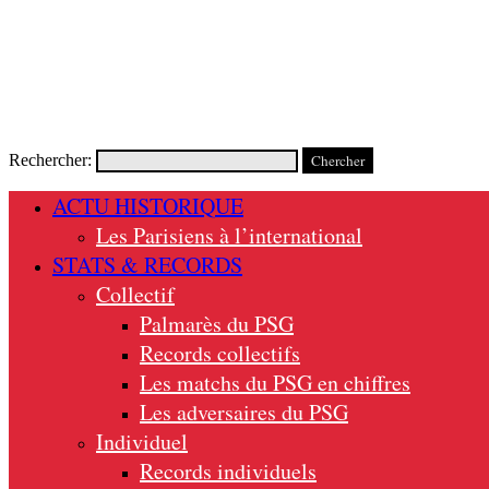
Rechercher:
ACTU HISTORIQUE
Les Parisiens à l’international
STATS & RECORDS
Collectif
Palmarès du PSG
Records collectifs
Les matchs du PSG en chiffres
Les adversaires du PSG
Individuel
Records individuels