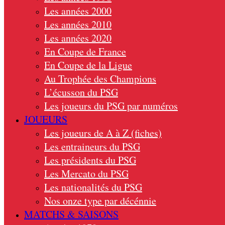
Les années 2000
Les années 2010
Les années 2020
En Coupe de France
En Coupe de la Ligue
Au Trophée des Champions
L’écusson du PSG
Les joueurs du PSG par numéros
JOUEURS
Les joueurs de A à Z (fiches)
Les entraineurs du PSG
Les présidents du PSG
Les Mercato du PSG
Les nationalités du PSG
Nos onze type par décénnie
MATCHS & SAISONS