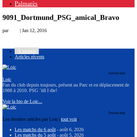
Palmarès
9091_Dortmund_PSG_amical_Bravo
par
Loic
|
Jan 12, 2016
À propos
Articles récents
Suivez-moi
Loic
Fan du club depuis toujours, présent au Parc et en déplacement de
1988 à 2010. PSG ´till I die!
Voir la bio de Loic...
Suivez-moi
Les derniers articles par Loic
(
tout voir
)
Les matchs du 6 août
- août 6, 2026
Les matchs du 5 août
- août 5, 2026