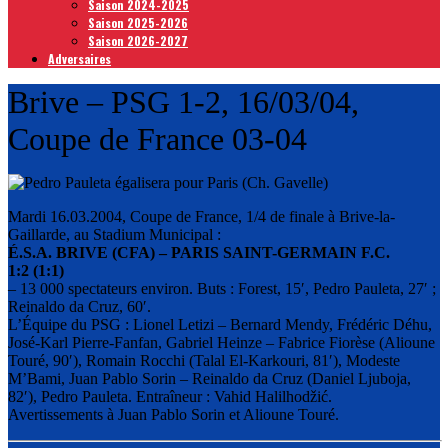
Saison 2024-2025
Saison 2025-2026
Saison 2026-2027
Adversaires
Brive – PSG 1-2, 16/03/04,
Coupe de France 03-04
Mardi 16.03.2004, Coupe de France, 1/4 de finale à Brive-la-
Gaillarde, au Stadium Municipal :
É.S.A. BRIVE (CFA) – PARIS SAINT-GERMAIN F.C.
1:2 (1:1)
– 13 000 spectateurs environ. Buts : Forest, 15′, Pedro Pauleta, 27′ ;
Reinaldo da Cruz, 60′.
L’Équipe du PSG : Lionel Letizi – Bernard Mendy, Frédéric Déhu,
José-Karl Pierre-Fanfan, Gabriel Heinze – Fabrice Fiorèse (Alioune
Touré, 90′), Romain Rocchi (Talal El-Karkouri, 81′), Modeste
M’Bami, Juan Pablo Sorin – Reinaldo da Cruz (Daniel Ljuboja,
82′), Pedro Pauleta. Entraîneur : Vahid Halilhodžić.
Avertissements à Juan Pablo Sorin et Alioune Touré.