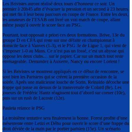
Les Brivistes auront réalisé deux tours d’honneur ce soir. Un
premier à 20h45 afin d’évacuer la pression et un second à 23 heures
qui met fin à leur beau parcours en coupe de France. Entre les deux,
les amateurs de l’ESAB ont livré un vrai match de coupe, allant
même jusqu’à ouvrir le score face au PSG.
Pourtant, tout opposait a priori ces deux formations. Brive, 13e du
groupe D en CFA qui reste sur une défaite en championnat à
domicile face à Vanves (1-3), et le PSG 3e de Ligue 1, qui vient de
s’imposer 1-0 au Mans. Ce n’est pas un fossé, c’est un abysse qui
oppose les deux clubs… sur le papier. Car sur un match tout reste
envisageable. Demandez à Auxerre, Nancy ou encore Lorient !
Si les Brivistes se montrent appliqués en ce début de rencontre, se
sont bien les Parisiens qui se créent la première occasion de la
soirée. Après une malicieuse louche de Sorin, Reinaldo décoche une
frappe qui passe au dessus de la transversale de Colard (8e). Les
joueurs de Frédéric Hantz réagissent tout d’abord sur corner (10e),
puis sur un rush de Lacoste (12e).
Pauleta relance le PSG
La troisième tentative sera finalement la bonne. Forest profite d’une
mésentente entre Letizi et Déhu pour ouvrir le score d’une frappe du
droit déviée de la main par le portier parisien (15e). Un scénario