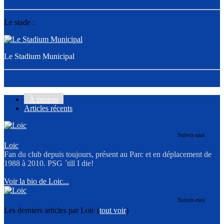
Le stade :
Le Stadium Municipal
À propos
Articles récents
Suivez-moi
Loic
Fan du club depuis toujours, présent au Parc et en déplacement de
1988 à 2010. PSG ´till I die!
Voir la bio de Loic...
Suivez-moi
Les derniers articles par Loic
(
tout voir
)