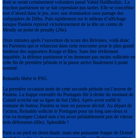
dont se serait certainement volontiers passé Vahid Halilhodzic. La
réaction parisienne ne se fait cependant pas tarder. Elle se concrétise
tout d’abord dans le jeu, avec une domination sans partage des
coéquipiers de Déhu. Puis rapidement sur le tableau d’affichage
lorsque Pauleta reprend victorieusement de la tête un centre de
Mendy au point de penalty (26e).
Onze minutes après l’ouverture du score des Brivistes, voilà donc
les Parisiens qui se relancent dans cette rencontre pour le plus grand
bonheur des supporters Rouge et Bleu. Sans être réellement
inquiétée, la défense parisienne n’en demeure pas moins sollicitée en
cette fin de première période et la pause arrive finalement à point
nommé.
Reinaldo libère le PSG
La première occasion nette de cette seconde période est l’œuvre de
Pauleta. La frappe enroulée du Portugais file à droite du montant de
Colard scotché sur sa ligne de but (58e). Après avoir enfilé le
costume de buteur, Pauleta se mue en passeur décisif. Au départ de
l’action, Reinaldo sollicite le Portugais pour un long une-deux et
s’en va tromper Colard non s’en avoir préalablement pris de vitesse
trois défenseurs (60e). Splendide !
Paris a un pied en demi-finale, mais une puissante frappe de Donné