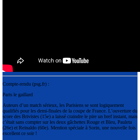
Compte-rendu (psg.fr) :
Paris le gaillard
Auteurs d’un match sérieux, les Parisiens se sont logiquement
qualifiés pour les demi-finales de la coupe de France. L’ouverture du
score des Brivistes (15e) a laissé craindre le pire un bref instant, mais
c’était sans compter sur les deux gâchettes Rouge et Bleu, Pauleta
(26e) et Reinaldo (60e). Mention spéciale à Sorin, une nouvelle fois
excellent ce soir !