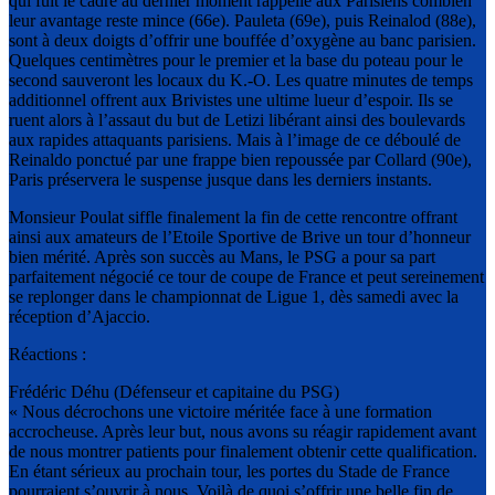
qui fuit le cadre au dernier moment rappelle aux Parisiens combien
leur avantage reste mince (66e). Pauleta (69e), puis Reinalod (88e),
sont à deux doigts d’offrir une bouffée d’oxygène au banc parisien.
Quelques centimètres pour le premier et la base du poteau pour le
second sauveront les locaux du K.-O. Les quatre minutes de temps
additionnel offrent aux Brivistes une ultime lueur d’espoir. Ils se
ruent alors à l’assaut du but de Letizi libérant ainsi des boulevards
aux rapides attaquants parisiens. Mais à l’image de ce déboulé de
Reinaldo ponctué par une frappe bien repoussée par Collard (90e),
Paris préservera le suspense jusque dans les derniers instants.
Monsieur Poulat siffle finalement la fin de cette rencontre offrant
ainsi aux amateurs de l’Etoile Sportive de Brive un tour d’honneur
bien mérité. Après son succès au Mans, le PSG a pour sa part
parfaitement négocié ce tour de coupe de France et peut sereinement
se replonger dans le championnat de Ligue 1, dès samedi avec la
réception d’Ajaccio.
Réactions :
Frédéric Déhu (Défenseur et capitaine du PSG)
« Nous décrochons une victoire méritée face à une formation
accrocheuse. Après leur but, nous avons su réagir rapidement avant
de nous montrer patients pour finalement obtenir cette qualification.
En étant sérieux au prochain tour, les portes du Stade de France
pourraient s’ouvrir à nous. Voilà de quoi s’offrir une belle fin de