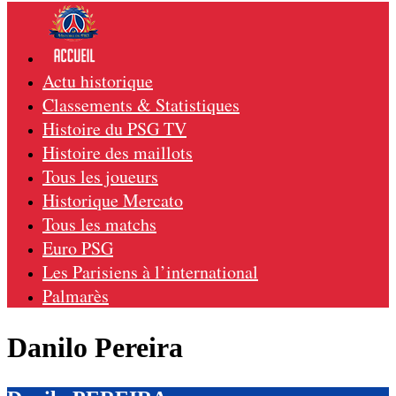
Actu historique
Classements & Statistiques
Histoire du PSG TV
Histoire des maillots
Tous les joueurs
Historique Mercato
Tous les matchs
Euro PSG
Les Parisiens à l’international
Palmarès
Danilo Pereira