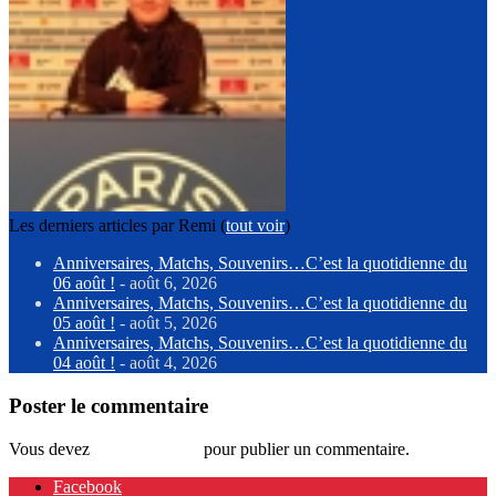
Les derniers articles par Remi
(
tout voir
)
Anniversaires, Matchs, Souvenirs…C’est la quotidienne du
06 août !
- août 6, 2026
Anniversaires, Matchs, Souvenirs…C’est la quotidienne du
05 août !
- août 5, 2026
Anniversaires, Matchs, Souvenirs…C’est la quotidienne du
04 août !
- août 4, 2026
Poster le commentaire
Vous devez
vous connecter
pour publier un commentaire.
Facebook