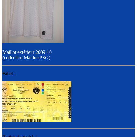
Maillot extérieur 2009-10
(
collection MaillotsPSG
)
Billet :
Photos du match :