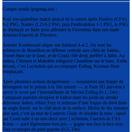
Compte-rendu (psgmag.net) :
Pour son quatrième match amical de la saison après Pontivy (CFA)
0-2 PSG, Nantes (L2) 0-2 PSG puis Panthrakikos 1-1 PSG, le PSG
se déplaçait en Italie pour affronter la Fiorentina dans son stade
Artemio-Franchi de Florence.
Antoine Kombouaré aligne son habituel 4-4-2. On note les
présences de Bourillon en défense centrale aux côtés de Sakho,
Traoré étant sur le banc, et de Cearà côté droit, préféré à Jallet. Au
milieu, Clément et Makelele relèguent Chantôme sur le banc. Enfin
devant, c’est Luyindula qui accompagne Erding, Kezman étant
remplaçant.
Après plusieurs actions dangereuses — notamment une frappe de
Sessegnon sur le poteau à la 16e minute —, le Paris SG parvient à
ouvrir le score par l’intermédiaire de Mevlut Erding (0-1, 24e) :
l’attaquant parisien récupère le ballon dans les pieds du dernier
défenseur italien, efface Frey et redresse d’une frappe du droit dans
un angle fermé, sur le côté droit de la surface. Moins de dix minutes
plus tard, c’est au tour de Ludovic Giuly de doubler la mise : lancé
par Cearà suite à un une-deux avec Luyindula, l’ancien de l’AS
Roma — parti légèrement hors-jeu — gagne son face-à-face avec
Frey et marque du pied gauche (0-2, 33e).