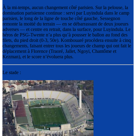
À la mi-temps, aucun changement côté parisien. Sur la pelouse, la
domination parisienne continue : servi par Luyindula dans le camp
parisien, le long de la ligne de touche côté gauche, Sessegnon
remonte la moitié du terrain — en se débarrassant de deux joueurs
adverses — et centre en retrait, dans la surface, pour Luyindula. Le
héros de PSG-Twente n’a plus qu’à pousser le ballon au fond des
filets, du pied droit (0-3, 50e). Kombouaré procèdera ensuite à cinq
changements, faisant entrer tous les joueurs de champ qui ont fait le
déplacement à Florence (Traoré, Jallet, Ngoyi, Chantôme et
Kezman), et le score n’évoluera plus.
Le stade :