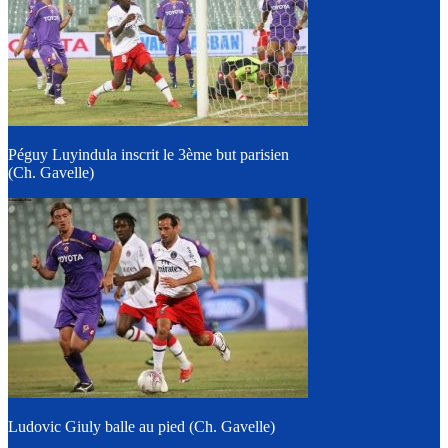
Péguy Luyindula inscrit le 3ème but parisien
(Ch. Gavelle)
Ludovic Giuly balle au pied (Ch. Gavelle)