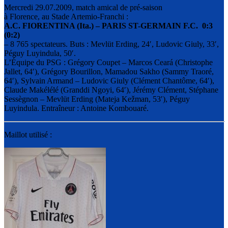
Mercredi 29.07.2009, match amical de pré-saison
à Florence, au Stade Artemio-Franchi :
A.C. FIORENTINA (Ita.) – PARIS ST-GERMAIN F.C. 0:3
(0:2)
– 8 765 spectateurs. Buts : Mevlüt Erding, 24′, Ludovic Giuly, 33′,
Péguy Luyindula, 50′.
L’Équipe du PSG : Grégory Coupet – Marcos Ceará (Christophe
Jallet, 64′), Grégory Bourillon, Mamadou Sakho (Sammy Traoré,
64′), Sylvain Armand – Ludovic Giuly (Clément Chantôme, 64′),
Claude Makélélé (Granddi Ngoyi, 64′), Jérémy Clément, Stéphane
Sessègnon – Mevlüt Erding (Mateja Kežman, 53′), Péguy
Luyindula. Entraîneur : Antoine Kombouaré.
Maillot utilisé :