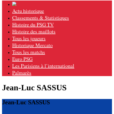
Actu historique
Classements & Statistiques
Histoire du PSG TV
Histoire des maillots
Tous les joueurs
Historique Mercato
Tous les matchs
Euro PSG
Les Parisiens à l’international
Palmarès
Jean-Luc SASSUS
Jean-Luc SASSUS