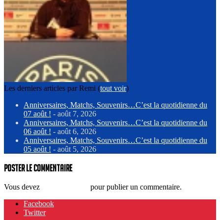
Les derniers articles par Remi
(
tout voir
)
Anniversaires, Matchs, Souvenirs…C’est la quotidienne du
07 août !
- août 7, 2026
Anniversaires, Matchs, Souvenirs…C’est la quotidienne du
06 août !
- août 6, 2026
Anniversaires, Matchs, Souvenirs…C’est la quotidienne du
05 août !
- août 5, 2026
Poster le commentaire
Vous devez
vous connecter
pour publier un commentaire.
Facebook
Twitter