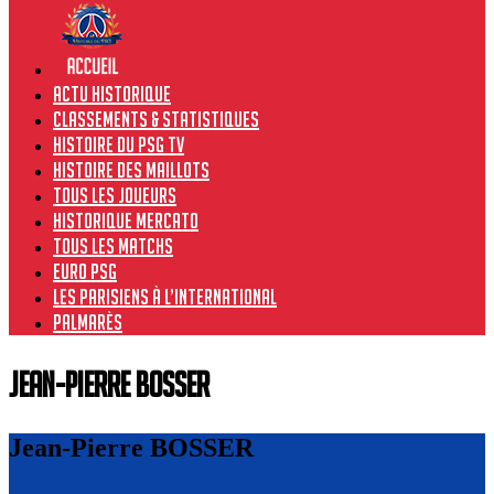
Actu historique
Classements & Statistiques
Histoire du PSG TV
Histoire des maillots
Tous les joueurs
Historique Mercato
Tous les matchs
Euro PSG
Les Parisiens à l’international
Palmarès
Jean-Pierre BOSSER
Jean-Pierre BOSSER