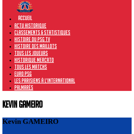
Actu historique
Classements & Statistiques
Histoire du PSG TV
Histoire des maillots
Tous les joueurs
Historique Mercato
Tous les matchs
Euro PSG
Les Parisiens à l’international
Palmarès
Kevin GAMEIRO
Kevin GAMEIRO