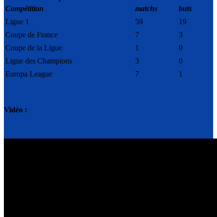
Compétition
matchs
buts
Ligue 1
59
19
Coupe de France
7
3
Coupe de la Ligue
1
0
Ligue des Champions
3
0
Europa League
7
1
Vidéo :