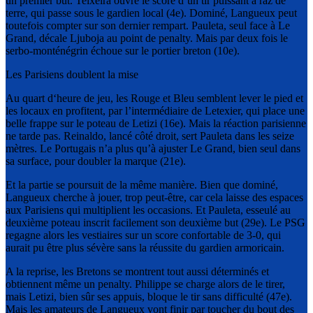
un premier but. Teixeira ouvre le score d’un tir puissant à raz de
terre, qui passe sous le gardien local (4e). Dominé, Langueux peut
toutefois compter sur son dernier rempart. Pauleta, seul face à Le
Grand, décale Ljuboja au point de penalty. Mais par deux fois le
serbo-monténégrin échoue sur le portier breton (10e).
Les Parisiens doublent la mise
Au quart d‘heure de jeu, les Rouge et Bleu semblent lever le pied et
les locaux en profitent, par l’intermédiaire de Letexier, qui place une
belle frappe sur le poteau de Letizi (16e). Mais la réaction parisienne
ne tarde pas. Reinaldo, lancé côté droit, sert Pauleta dans les seize
mètres. Le Portugais n’a plus qu’à ajuster Le Grand, bien seul dans
sa surface, pour doubler la marque (21e).
Et la partie se poursuit de la même manière. Bien que dominé,
Langueux cherche à jouer, trop peut-être, car cela laisse des espaces
aux Parisiens qui multiplient les occasions. Et Pauleta, esseulé au
deuxième poteau inscrit facilement son deuxième but (29e). Le PSG
regagne alors les vestiaires sur un score confortable de 3-0, qui
aurait pu être plus sévère sans la réussite du gardien armoricain.
A la reprise, les Bretons se montrent tout aussi déterminés et
obtiennent même un penalty. Philippe se charge alors de le tirer,
mais Letizi, bien sûr ses appuis, bloque le tir sans difficulté (47e).
Mais les amateurs de Langueux vont finir par toucher du bout des