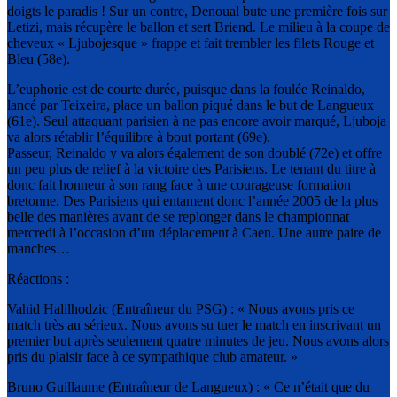
doigts le paradis ! Sur un contre, Denoual bute une première fois sur
Letizi, mais récupère le ballon et sert Briend. Le milieu à la coupe de
cheveux « Ljubojesque » frappe et fait trembler les filets Rouge et
Bleu (58e).
L’euphorie est de courte durée, puisque dans la foulée Reinaldo,
lancé par Teixeira, place un ballon piqué dans le but de Langueux
(61e). Seul attaquant parisien à ne pas encore avoir marqué, Ljuboja
va alors rétablir l’équilibre à bout portant (69e).
Passeur, Reinaldo y va alors également de son doublé (72e) et offre
un peu plus de relief à la victoire des Parisiens. Le tenant du titre à
donc fait honneur à son rang face à une courageuse formation
bretonne. Des Parisiens qui entament donc l’année 2005 de la plus
belle des manières avant de se replonger dans le championnat
mercredi à l’occasion d’un déplacement à Caen. Une autre paire de
manches…
Réactions :
Vahid Halilhodzic (Entraîneur du PSG) : « Nous avons pris ce
match très au sérieux. Nous avons su tuer le match en inscrivant un
premier but après seulement quatre minutes de jeu. Nous avons alors
pris du plaisir face à ce sympathique club amateur. »
Bruno Guillaume (Entraîneur de Langueux) : « Ce n’était que du