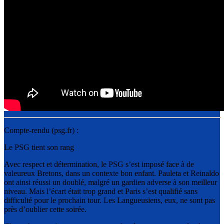
Compte-rendu (psg.fr) :
Le PSG tient son rang
Avec respect et détermination, le PSG s’est imposé face à de
valeureux Bretons, dans un contexte bon enfant. Pauleta et Reinaldo
ont ainsi réussi un doublé, malgré un gardien adverse à son meilleur
niveau. Mais l’écart était trop grand et Paris s’est qualifié sans
difficulté pour le prochain tour. Les Langueusiens, eux, ne sont pas
près d’oublier cette soirée.