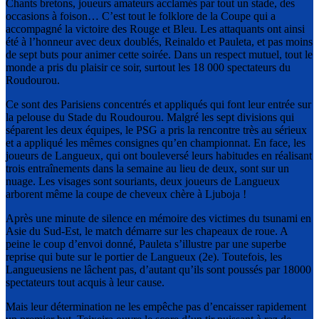
Chants bretons, joueurs amateurs acclamés par tout un stade, des
occasions à foison… C’est tout le folklore de la Coupe qui a
accompagné la victoire des Rouge et Bleu. Les attaquants ont ainsi
été à l’honneur avec deux doublés, Reinaldo et Pauleta, et pas moins
de sept buts pour animer cette soirée. Dans un respect mutuel, tout le
monde a pris du plaisir ce soir, surtout les 18 000 spectateurs du
Roudourou.
Ce sont des Parisiens concentrés et appliqués qui font leur entrée sur
la pelouse du Stade du Roudourou. Malgré les sept divisions qui
séparent les deux équipes, le PSG a pris la rencontre très au sérieux
et a appliqué les mêmes consignes qu’en championnat. En face, les
joueurs de Langueux, qui ont bouleversé leurs habitudes en réalisant
trois entraînements dans la semaine au lieu de deux, sont sur un
nuage. Les visages sont souriants, deux joueurs de Langueux
arborent même la coupe de cheveux chère à Ljuboja !
Après une minute de silence en mémoire des victimes du tsunami en
Asie du Sud-Est, le match démarre sur les chapeaux de roue. A
peine le coup d’envoi donné, Pauleta s’illustre par une superbe
reprise qui bute sur le portier de Langueux (2e). Toutefois, les
Langueusiens ne lâchent pas, d’autant qu’ils sont poussés par 18000
spectateurs tout acquis à leur cause.
Mais leur détermination ne les empêche pas d’encaisser rapidement