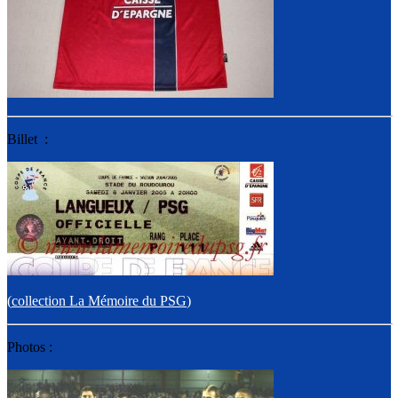
Billet :
(
collection La Mémoire du PSG
)
Photos :