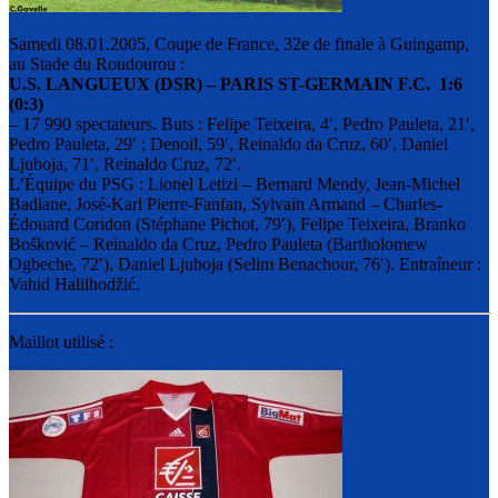
Samedi 08.01.2005, Coupe de France, 32e de finale à Guingamp,
au Stade du Roudourou :
U.S. LANGUEUX (DSR) – PARIS ST-GERMAIN F.C. 1:6
(0:3)
– 17 990 spectateurs. Buts : Felipe Teixeira, 4′, Pedro Pauleta, 21′,
Pedro Pauleta, 29′ ; Denoil, 59′, Reinaldo da Cruz, 60′, Daniel
Ljuboja, 71′, Reinaldo Cruz, 72′.
L’Équipe du PSG : Lionel Letizi – Bernard Mendy, Jean-Michel
Badiane, José-Karl Pierre-Fanfan, Sylvain Armand – Charles-
Édouard Coridon (Stéphane Pichot, 79′), Felipe Teixeira, Branko
Bošković – Reinaldo da Cruz, Pedro Pauleta (Bartholomew
Ogbeche, 72′), Daniel Ljuboja (Selim Benachour, 76′). Entraîneur :
Vahid Halilhodžić.
Maillot utilisé :