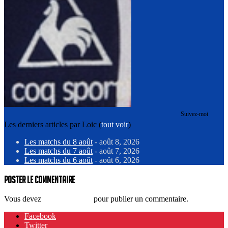
Suivez-moi
Les derniers articles par Loic
(
tout voir
)
Les matchs du 8 août
- août 8, 2026
Les matchs du 7 août
- août 7, 2026
Les matchs du 6 août
- août 6, 2026
Poster le commentaire
Vous devez
vous connecter
pour publier un commentaire.
Facebook
Twitter