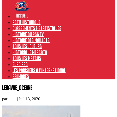
Actu historique
Classements & Statistiques
Histoire du PSG TV
Histoire des maillots
Tous les joueurs
Historique Mercato
Tous les matchs
Euro PSG
Les Parisiens à l’international
Palmarès
LeHavre_Oceane
par
Loic
|
Juil 13, 2020