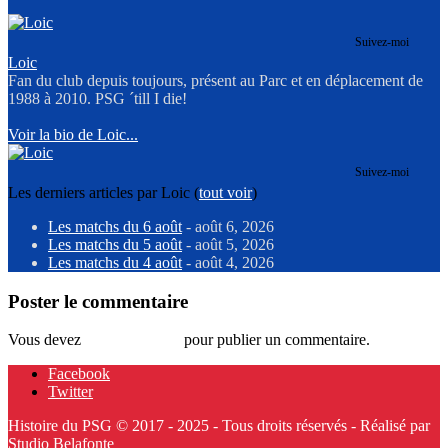
Suivez-moi
Loic
Fan du club depuis toujours, présent au Parc et en déplacement de
1988 à 2010. PSG ´till I die!
Voir la bio de Loic...
Suivez-moi
Les derniers articles par Loic
(
tout voir
)
Les matchs du 6 août
- août 6, 2026
Les matchs du 5 août
- août 5, 2026
Les matchs du 4 août
- août 4, 2026
Poster le commentaire
Vous devez
vous connecter
pour publier un commentaire.
Facebook
Twitter
Histoire du PSG © 2017 - 2025 - Tous droits réservés - Réalisé par
Studio Belafonte