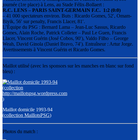
journée (1re place) à Lens, au Stade Félix-Bollaert :
R.C. LENS – PARIS SAINT-GERMAIN F.C. 1:2 (0:0)
– 41 000 spectateurs environ. Buts : Ricardo Gomes, 52′, Omam-
Biyik, 56′ sur penalty, Francis Llacer, 81′.
L’Équipe du PSG : Bernard Lama – Jean-Luc Sassus, Ricardo
Gomes, Alain Roche, Patrick Colleter – Paul Le Guen, Francis
Llacer, Vincent Guérin (José Cobos, 90′), Valdo Filho – George
Weah, David Ginola (Daniel Bravo, 74′). Entraîneur : Artur Jorge.
Avertissements à Vincent Guérin et Ricardo Gomes.
Maillot utilisé (avec les sponsors sur les manches en blanc sur fond
bleu) :
Maillot domicile 1993-94
(
collection MaillotsPSG
)
Photos du match :