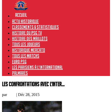
Actu historique
Classements & Statistiques
Histoire du PSG TV
Histoire des maillots
Tous les joueurs
Historique Mercato
Tous les matchs
Euro PSG
Les Parisiens à l’international
Palmarès
Les confrontations avec l’Inter…
par
Loic
|
Déc 28, 2015