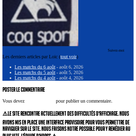
Suivez-moi
Les derniers articles par Loic
(
tout voir
)
Les matchs du 6 août
- août 6, 2026
Les matchs du 5 août
- août 5, 2026
Les matchs du 4 août
- août 4, 2026
Poster le commentaire
Vous devez
vous connecter
pour publier un commentaire.
⚠️Le site rencontre actuellement des difficultés d’affichage. Nous
avons mis en place une interface provisoire pour vous permettre de
naviguer sur le site. Nous faisons notre possible pour y remédier au
plus vite. L’équipe d’HdPSG.⚠️