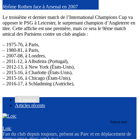
Jérôme Rothen face à Arsenal en 2007
Le troisième et dernier match de l’International Champions Cup va
opposer le PSG à Leicester, le surprenant champion d’Angleterre en
titre. Cette affiche est une première, mais ce sera le 9ème match
amical des Parisiens contre un club anglais :
– 1975-76, à Paris,
PSG – Derby County 3-0
– 1980-81, à Paris,
PSG – Nottingham Forest 2-0
– 2007-08, à Londres,
Arsenal – PSG 2-1
– 2011-12, à Albufeira (Portugal),
Brighton – PSG 0-1
– 2012-13, à New York (États-Unis),
Chelsea – PSG 1-1
– 2015-16, à Charlotte (États-Unis),
PSG – Chelsea 1-1 (5-6 tab)
– 2015-16, à Chicago (États-Unis),
Manchester United – PSG 0-2
– 2016-17, à Schladming (Autriche),
PSG – West Bromwich
Albion 2-1
À propos
Articles récents
Suivez-moi
Loic
Fan du club depuis toujours, présent au Parc et en déplacement de