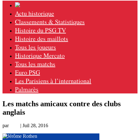
Actu historique
Classements & Statistiques
Histoire du PSG TV
Histoire des maillots
Tous les joueurs
Historique Mercato
Tous les matchs
Euro PSG
Les Parisiens à l’international
Palmarès
Les matchs amicaux contre des clubs
anglais
par
Loic
|
Juil 28, 2016