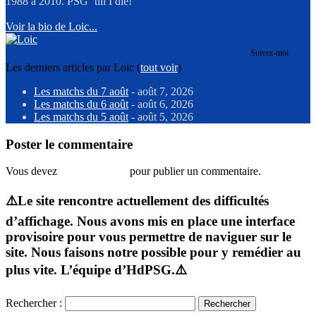
1988 à 2010. PSG ´till I die!
Voir la bio de Loic...
Suivez-moi
Les derniers articles par Loic
(
tout voir
)
Les matchs du 7 août
- août 7, 2026
Les matchs du 6 août
- août 6, 2026
Les matchs du 5 août
- août 5, 2026
Poster le commentaire
Vous devez
vous connecter
pour publier un commentaire.
⚠️Le site rencontre actuellement des difficultés
d’affichage. Nous avons mis en place une interface
provisoire pour vous permettre de naviguer sur le
site. Nous faisons notre possible pour y remédier au
plus vite. L’équipe d’HdPSG.⚠️
Rechercher :