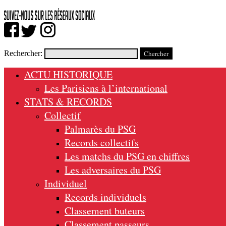
Rechercher:
ACTU HISTORIQUE
Les Parisiens à l’international
STATS & RECORDS
Collectif
Palmarès du PSG
Records collectifs
Les matchs du PSG en chiffres
Les adversaires du PSG
Individuel
Records individuels
Classement buteurs
Classement passeurs