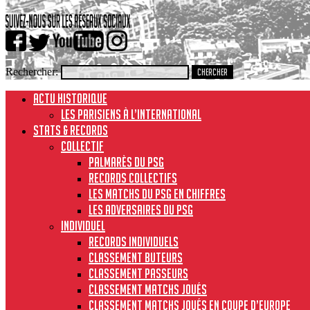
Rechercher:
ACTU HISTORIQUE
Les Parisiens à l’international
STATS & RECORDS
Collectif
Palmarès du PSG
Records collectifs
Les matchs du PSG en chiffres
Les adversaires du PSG
Individuel
Records individuels
Classement buteurs
Classement passeurs
Classement matchs joués
Classement matchs joués en Coupe d’Europe