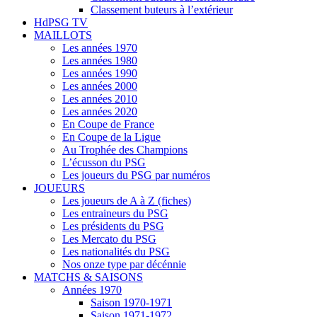
Classement buteurs à l’extérieur
HdPSG TV
MAILLOTS
Les années 1970
Les années 1980
Les années 1990
Les années 2000
Les années 2010
Les années 2020
En Coupe de France
En Coupe de la Ligue
Au Trophée des Champions
L’écusson du PSG
Les joueurs du PSG par numéros
JOUEURS
Les joueurs de A à Z (fiches)
Les entraineurs du PSG
Les présidents du PSG
Les Mercato du PSG
Les nationalités du PSG
Nos onze type par décénnie
MATCHS & SAISONS
Années 1970
Saison 1970-1971
Saison 1971-1972