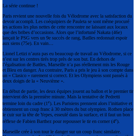
La série continue !
Paris revient une nouvelle fois du Vélodrome avec la satisfaction du
devoir accompli. Les coéquipiers de Pauleta se sont même procuré
les actions les plus nettes de cette rencontre ne laissant aux locaux
que des bribes d’occasions. Alors que l’infortuné Nakata (46e)
lançait le PSG vers un 9e succès de rang, Batlles redonnait espoir
aux siens (75e). En vain…
Lionel Letizi n’aura pas eu beaucoup de travail au Vélodrome, si ce
n’est sur les centres tirés trop près de son but. En dehors de
l’égalisation de Battles, Marseille n’a pas réellement mis les Rouge
et Bleu en danger. Au contraire, Paris a pris le jeu à son compte dans
un « Clasico » rarement si correct. Et les Olympiens sont passés à
deux doigts de la « Neuvième ».
En début de partie, les deux équipes jouent au ballon et le premier tir
intervient dès la première minute. Mais la tentative de Pedretti
e
termine loin du cadre (1
). Les Parisiens prennent alors l’initiative et
obtiennent un coup franc à 30 mètres du but olympien. Rothen place
le cuir sur la tête de Yepes, esseulé dans la surface, et il faut un bon
e
réflexe de Fabien Barthez pour repousser le tir en corner (4
).
Marseille crée à son tour le danger sur un coup franc similaire.