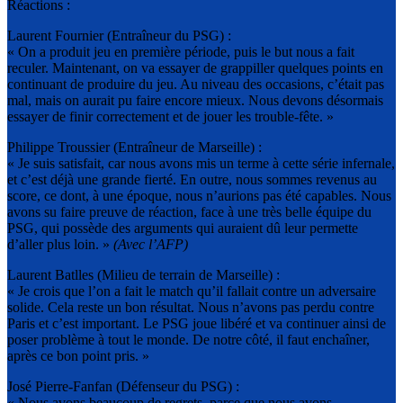
Réactions :
Laurent Fournier (Entraîneur du PSG) :
« On a produit jeu en première période, puis le but nous a fait
reculer. Maintenant, on va essayer de grappiller quelques points en
continuant de produire du jeu. Au niveau des occasions, c’était pas
mal, mais on aurait pu faire encore mieux. Nous devons désormais
essayer de finir correctement et de jouer les trouble-fête. »
Philippe Troussier (Entraîneur de Marseille) :
« Je suis satisfait, car nous avons mis un terme à cette série infernale,
et c’est déjà une grande fierté. En outre, nous sommes revenus au
score, ce dont, à une époque, nous n’aurions pas été capables. Nous
avons su faire preuve de réaction, face à une très belle équipe du
PSG, qui possède des arguments qui auraient dû leur permette
d’aller plus loin. »
(Avec l’AFP)
Laurent Batlles (Milieu de terrain de Marseille) :
« Je crois que l’on a fait le match qu’il fallait contre un adversaire
solide. Cela reste un bon résultat. Nous n’avons pas perdu contre
Paris et c’est important. Le PSG joue libéré et va continuer ainsi de
poser problème à tout le monde. De notre côté, il faut enchaîner,
après ce bon point pris. »
José Pierre-Fanfan (Défenseur du PSG) :
« Nous avons beaucoup de regrets, parce que nous avons