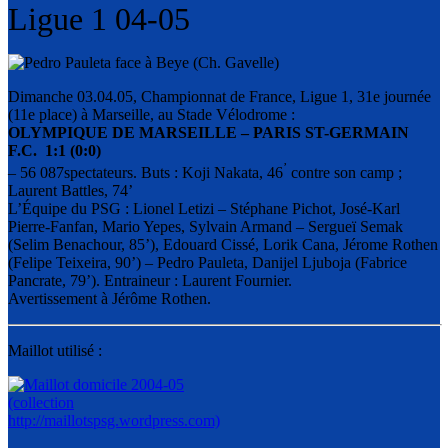
Ligue 1 04-05
Dimanche 03.04.05, Championnat de France, Ligue 1, 31e journée
(11e place) à Marseille, au Stade Vélodrome :
OLYMPIQUE DE MARSEILLE – PARIS ST-GERMAIN
F.C. 1:1 (0:0)
’
– 56 087spectateurs. Buts : Koji Nakata, 46
contre son camp ;
Laurent Battles, 74’
L’Équipe du PSG : Lionel Letizi – Stéphane Pichot, José-Karl
Pierre-Fanfan, Mario Yepes, Sylvain Armand – Sergueï Semak
(Selim Benachour, 85’), Edouard Cissé, Lorik Cana, Jérome Rothen
(Felipe Teixeira, 90’) – Pedro Pauleta, Danijel Ljuboja (Fabrice
Pancrate, 79’). Entraineur : Laurent Fournier.
Avertissement à Jérôme Rothen.
Maillot utilisé :