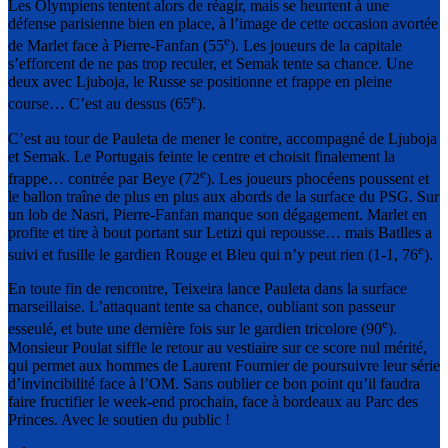
Les Olympiens tentent alors de réagir, mais se heurtent à une
défense parisienne bien en place, à l’image de cette occasion avortée
e
de Marlet face à Pierre-Fanfan (55
). Les joueurs de la capitale
s’efforcent de ne pas trop reculer, et Semak tente sa chance. Une
deux avec Ljuboja, le Russe se positionne et frappe en pleine
e
course… C’est au dessus (65
).
C’est au tour de Pauleta de mener le contre, accompagné de Ljuboja
et Semak. Le Portugais feinte le centre et choisit finalement la
e
frappe… contrée par Beye (72
). Les joueurs phocéens poussent et
le ballon traîne de plus en plus aux abords de la surface du PSG. Sur
un lob de Nasri, Pierre-Fanfan manque son dégagement. Marlet en
profite et tire à bout portant sur Letizi qui repousse… mais Batlles a
e
suivi et fusille le gardien Rouge et Bleu qui n’y peut rien (1-1, 76
).
En toute fin de rencontre, Teixeira lance Pauleta dans la surface
marseillaise. L’attaquant tente sa chance, oubliant son passeur
e
esseulé, et bute une dernière fois sur le gardien tricolore (90
).
Monsieur Poulat siffle le retour au vestiaire sur ce score nul mérité,
qui permet aux hommes de Laurent Fournier de poursuivre leur série
d’invincibilité face à l’OM. Sans oublier ce bon point qu’il faudra
faire fructifier le week-end prochain, face à bordeaux au Parc des
Princes. Avec le soutien du public !