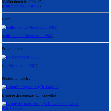
Maillot domicile 2004-05
(
collection MaillotsPSG
)
Billet :
(
collection La Mémoire du PSG
)
Programme :
(
La Mémoire du PSG
)
Photos du match :
L’entrée des joueurs (Ch. Gavelle)