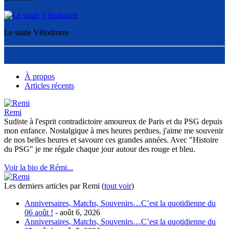
Le stade Vélodrome
À propos
Articles récents
Remi
Sudiste à l'esprit contradictoire amoureux de Paris et du PSG depuis
mon enfance. Nostalgique à mes heures perdues, j'aime me souvenir
de nos belles heures et savoure ces grandes années. Avec "Histoire
du PSG" je me régale chaque jour autour des rouge et bleu.
Voir la bio de Rémi...
Les derniers articles par Remi
(
tout voir
)
Anniversaires, Matchs, Souvenirs…C’est la quotidienne du
06 août !
- août 6, 2026
Anniversaires, Matchs, Souvenirs…C’est la quotidienne du