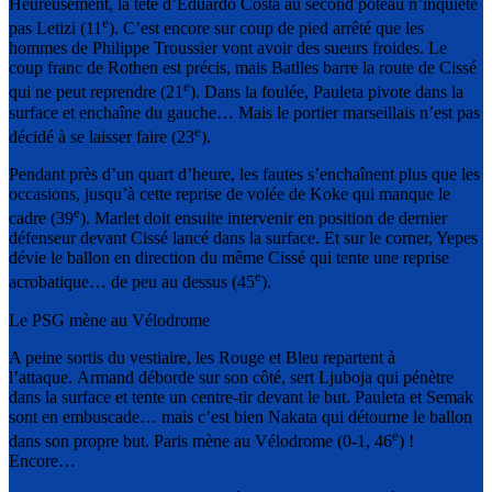
Heureusement, la tête d’Eduardo Costa au second poteau n’inquiète
e
pas Letizi (11
). C’est encore sur coup de pied arrêté que les
hommes de Philippe Troussier vont avoir des sueurs froides. Le
coup franc de Rothen est précis, mais Batlles barre la route de Cissé
e
qui ne peut reprendre (21
). Dans la foulée, Pauleta pivote dans la
surface et enchaîne du gauche… Mais le portier marseillais n’est pas
e
décidé à se laisser faire (23
).
Pendant près d’un quart d’heure, les fautes s’enchaînent plus que les
occasions, jusqu’à cette reprise de volée de Koke qui manque le
e
cadre (39
). Marlet doit ensuite intervenir en position de dernier
défenseur devant Cissé lancé dans la surface. Et sur le corner, Yepes
dévie le ballon en direction du même Cissé qui tente une reprise
e
acrobatique… de peu au dessus (45
).
Le PSG mène au Vélodrome
A peine sortis du vestiaire, les Rouge et Bleu repartent à
l’attaque. Armand déborde sur son côté, sert Ljuboja qui pénètre
dans la surface et tente un centre-tir devant le but. Pauleta et Semak
sont en embuscade… mais c’est bien Nakata qui détourne le ballon
e
dans son propre but. Paris mène au Vélodrome (0-1, 46
) !
Encore…