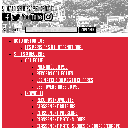
Rechercher:
ACTU HISTORIQUE
Les Parisiens à l’international
STATS & RECORDS
Collectif
Palmarès du PSG
Records collectifs
Les matchs du PSG en chiffres
Les adversaires du PSG
Individuel
Records individuels
Classement buteurs
Classement passeurs
Classement matchs joués
Classement matchs joués en Coupe d’Europe