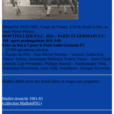
Dimanche 10.02.1985, Coupe de France, 1/32 de finale à Alès, au
Stade Pierre-Pibarot :
MONTPELLIER P.S.C. (D2) – PARIS ST-GERMAIN F.C.
0:0 après prolongations (0:0, 0:0)
8 tirs au but à 7 pour le Paris Saint-Germain FC
– 12 000 spectateurs environ.
L’Équipe du PSG : Jean-Michel Moutier – Yannick Guillochon,
Thierry Tinmar, Dominique Bathenay, Franck Tanasi – Jean-Claude
Lemoult, Luis Fernandez, Philippe Jeannol – Nambatingue Toko,
Dominique Rocheteau, Safet Sušić. Entraîneur : Georges Peyroche.
Maillot utilisé (avec des liserés bleus et rouges aux poignets) :
Maillot domicile 1981-83
(
collection MaillotsPSG
)