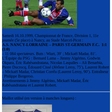
Samedi 16.10.1999, Championnat de France, Division 1, 11e
journée (5e place) à Nancy, au Stade Marcel-Picot :
A.S. NANCY-LORRAINE – PARIS ST-GERMAIN F.C. 1:1
(1:0)
– 11 084 spectateurs. Buts : Wiart, 39′ ; Mickaël Madar, 81′.
L’Équipe du PSG : Bernard Lama – Jimmy Algérino, Godwin
Okpara, Éric Rabésandratana, Nicolas Laspalles – Ali Benarbia,
Pierre Ducrocq, Édouard Cissé (Jérôme Leroy, 75′), Laurent Robert
– Mickaёl Madar, Christian Corrêa (Laurent Leroy, 90′). Entraîneur
: Philippe Bergeroo.
Avertissements à Jimmy Algérino, Mickaёl Madar, Éric
Rabésandratana et Laurent Robert.
Maillot utilisé (en version à manches longues) :