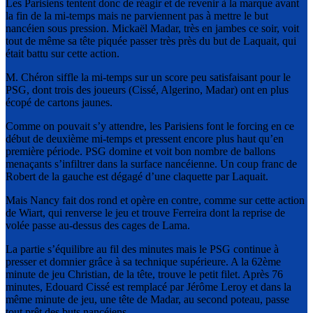
Les Parisiens tentent donc de réagir et de revenir à la marque avant
la fin de la mi-temps mais ne parviennent pas à mettre le but
nancéien sous pression. Mickaël Madar, très en jambes ce soir, voit
tout de même sa tête piquée passer très près du but de Laquait, qui
était battu sur cette action.
M. Chéron siffle la mi-temps sur un score peu satisfaisant pour le
PSG, dont trois des joueurs (Cissé, Algerino, Madar) ont en plus
écopé de cartons jaunes.
Comme on pouvait s’y attendre, les Parisiens font le forcing en ce
début de deuxième mi-temps et pressent encore plus haut qu’en
première période. PSG domine et voit bon nombre de ballons
menaçants s’infiltrer dans la surface nancéienne. Un coup franc de
Robert de la gauche est dégagé d’une claquette par Laquait.
Mais Nancy fait dos rond et opère en contre, comme sur cette action
de Wiart, qui renverse le jeu et trouve Ferreira dont la reprise de
volée passe au-dessus des cages de Lama.
La partie s’équilibre au fil des minutes mais le PSG continue à
presser et domnier grâce à sa technique supérieure. A la 62ème
minute de jeu Christian, de la tête, trouve le petit filet. Après 76
minutes, Edouard Cissé est remplacé par Jérôme Leroy et dans la
même minute de jeu, une tête de Madar, au second poteau, passe
tout prêt des buts nancéiens.