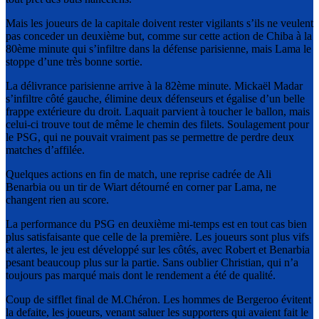
Mais les joueurs de la capitale doivent rester vigilants s’ils ne veulent
pas conceder un deuxième but, comme sur cette action de Chiba à la
80ème minute qui s’infiltre dans la défense parisienne, mais Lama le
stoppe d’une très bonne sortie.
La délivrance parisienne arrive à la 82ème minute. Mickaël Madar
s’infiltre côté gauche, élimine deux défenseurs et égalise d’un belle
frappe extérieure du droit. Laquait parvient à toucher le ballon, mais
celui-ci trouve tout de même le chemin des filets. Soulagement pour
le PSG, qui ne pouvait vraiment pas se permettre de perdre deux
matches d’affilée.
Quelques actions en fin de match, une reprise cadrée de Ali
Benarbia ou un tir de Wiart détourné en corner par Lama, ne
changent rien au score.
La performance du PSG en deuxième mi-temps est en tout cas bien
plus satisfaisante que celle de la première. Les joueurs sont plus vifs
et alertes, le jeu est développé sur les côtés, avec Robert et Benarbia
pesant beaucoup plus sur la partie. Sans oublier Christian, qui n’a
toujours pas marqué mais dont le rendement a été de qualité.
Coup de sifflet final de M.Chéron. Les hommes de Bergeroo évitent
la defaite, les joueurs, venant saluer les supporters qui avaient fait le