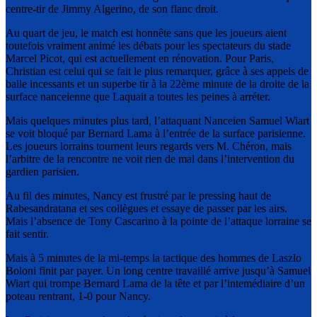
centre-tir de Jimmy Algerino, de son flanc droit.
Au quart de jeu, le match est honnête sans que les joueurs aient
toutefois vraiment animé les débats pour les spectateurs du stade
Marcel Picot, qui est actuellement en rénovation. Pour Paris,
Christian est celui qui se fait le plus remarquer, grâce à ses appels de
balle incessants et un superbe tir à la 22ème minute de la droite de la
surface nanceienne que Laquait a toutes les peines à arréter.
Mais quelques minutes plus tard, l’attaquant Nanceien Samuel Wiart
se voit bloqué par Bernard Lama à l’entrée de la surface parisienne.
Les joueurs lorrains tournent leurs regards vers M. Chéron, mais
l’arbitre de la rencontre ne voit rien de mal dans l’intervention du
gardien parisien.
Au fil des minutes, Nancy est frustré par le pressing haut de
Rabesandratana et ses collègues et essaye de passer par les airs.
Mais l’absence de Tony Cascarino à la pointe de l’attaque lorraine se
fait sentir.
Mais à 5 minutes de la mi-temps la tactique des hommes de Laszlo
Boloni finit par payer. Un long centre travaillé arrive jusqu’à Samuel
Wiart qui trompe Bernard Lama de la tête et par l’intemédiaire d’un
poteau rentrant, 1-0 pour Nancy.