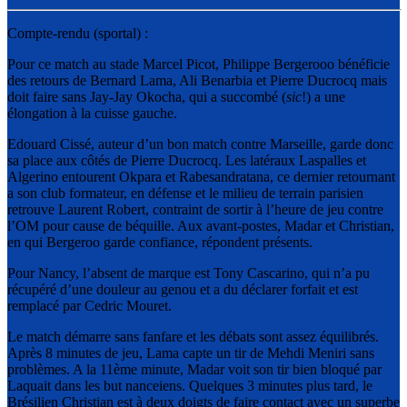
Compte-rendu (sportal) :
Pour ce match au stade Marcel Picot, Philippe Bergerooo bénéficie
des retours de Bernard Lama, Ali Benarbia et Pierre Ducrocq mais
doit faire sans Jay-Jay Okocha, qui a succombé (
sic
!) a une
élongation à la cuisse gauche.
Edouard Cissé, auteur d’un bon match contre Marseille, garde donc
sa place aux côtés de Pierre Ducrocq. Les latéraux Laspalles et
Algerino entourent Okpara et Rabesandratana, ce dernier retournant
a son club formateur, en défense et le milieu de terrain parisien
retrouve Laurent Robert, contraint de sortir à l’heure de jeu contre
l’OM pour cause de béquille. Aux avant-postes, Madar et Christian,
en qui Bergeroo garde confiance, répondent présents.
Pour Nancy, l’absent de marque est Tony Cascarino, qui n’a pu
récupéré d’une douleur au genou et a du déclarer forfait et est
remplacé par Cedric Mouret.
Le match démarre sans fanfare et les débats sont assez équilibrés.
Après 8 minutes de jeu, Lama capte un tir de Mehdi Meniri sans
problèmes. A la 11ème minute, Madar voit son tir bien bloqué par
Laquait dans les but nanceiens. Quelques 3 minutes plus tard, le
Brésilien Christian est à deux doigts de faire contact avec un superbe