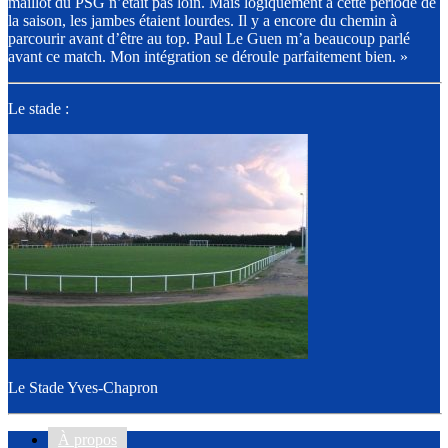
maillot du PSG n’était pas loin. Mais logiquement à cette période de
la saison, les jambes étaient lourdes. Il y a encore du chemin à
parcourir avant d’être au top. Paul Le Guen m’a beaucoup parlé
avant ce match. Mon intégration se déroule parfaitement bien. »
Le stade :
Le Stade Yves-Chapron
À propos