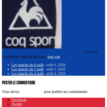
Suivez-moi
Les derniers articles par Loic
(
tout voir
)
Les matchs du 6 août
- août 6, 2026
Les matchs du 5 août
- août 5, 2026
Les matchs du 4 août
- août 4, 2026
Poster le commentaire
Vous devez
vous connecter
pour publier un commentaire.
Facebook
Twitter