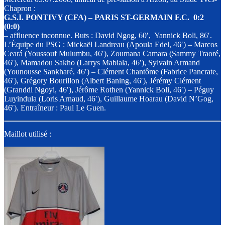
Chapron :
G.S.I. PONTIVY (CFA) – PARIS ST-GERMAIN F.C. 0:2
(0:0)
– affluence inconnue. Buts : David Ngog, 60′, Yannick Boli, 86′.
L’Équipe du PSG : Mickaël Landreau (Apoula Edel, 46′) – Marcos
Ceará (Youssouf Mulumbu, 46′), Zoumana Camara (Sammy Traoré,
46′), Mamadou Sakho (Larrys Mabiala, 46′), Sylvain Armand
(Younousse Sankharé, 46′) – Clément Chantôme (Fabrice Pancrate,
46′), Grégory Bourillon (Albert Baning, 46′), Jérémy Clément
(Granddi Ngoyi, 46′), Jérôme Rothen (Yannick Boli, 46′) – Péguy
Luyindula (Loris Arnaud, 46′), Guillaume Hoarau (David N’Gog,
46′). Entraîneur : Paul Le Guen.
Maillot utilisé :