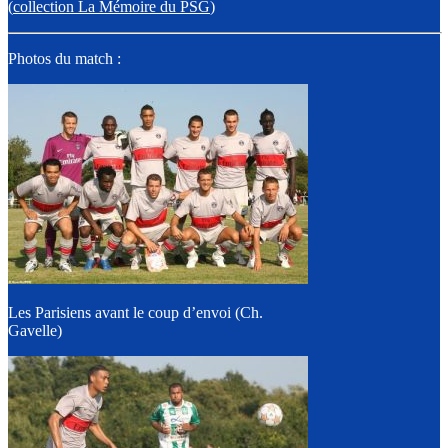
(
collection La Mémoire du PSG
)
Photos du match :
Les Parisiens avant le coup d’envoi (Ch.
Gavelle)