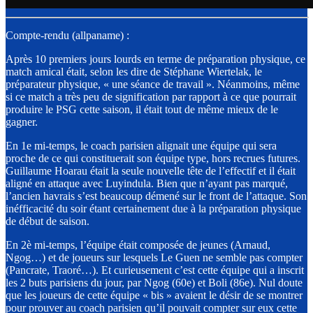
Compte-rendu (allpaname) :
Après 10 premiers jours lourds en terme de préparation physique, ce
match amical était, selon les dire de Stéphane Wiertelak, le
préparateur physique, « une séance de travail ». Néanmoins, même
si ce match a très peu de signification par rapport à ce que pourrait
produire le PSG cette saison, il était tout de même mieux de le
gagner.
En 1e mi-temps, le coach parisien alignait une équipe qui sera
proche de ce qui constituerait son équipe type, hors recrues futures.
Guillaume Hoarau était la seule nouvelle tête de l’effectif et il était
aligné en attaque avec Luyindula. Bien que n’ayant pas marqué,
l’ancien havrais s’est beaucoup démené sur le front de l’attaque. Son
inéfficacité du soir étant certainement due à la préparation physique
de début de saison.
En 2è mi-temps, l’équipe était composée de jeunes (Arnaud,
Ngog…) et de joueurs sur lesquels Le Guen ne semble pas compter
(Pancrate, Traoré…). Et curieusement c’est cette équipe qui a inscrit
les 2 buts parisiens du jour, par Ngog (60e) et Boli (86e). Nul doute
que les joueurs de cette équipe « bis » avaient le désir de se montrer
pour prouver au coach parisien qu’il pouvait compter sur eux cette