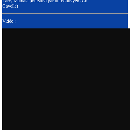
Larry Mabiala poursuivi par un Pontivyen (Ch.
Gavelle)
Vidéo :